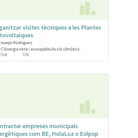
ganitzar visites tècniques a les Plantes
tovoltaiques
Juanjo Rodriguez
Energia neta i assequible/Acció climàtica
0
0
ntractar empreses municipals
ergètiques com BE, HolaLuz o Eolpop