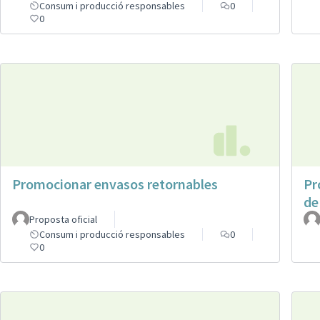
Consum i producció responsables
0
0
Promocionar envasos retornables
Pr
de
Proposta oficial
Consum i producció responsables
0
0