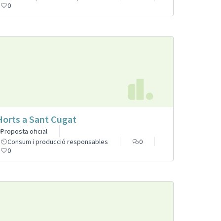
0
Horts a Sant Cugat
Proposta oficial
Consum i producció responsables
0
0