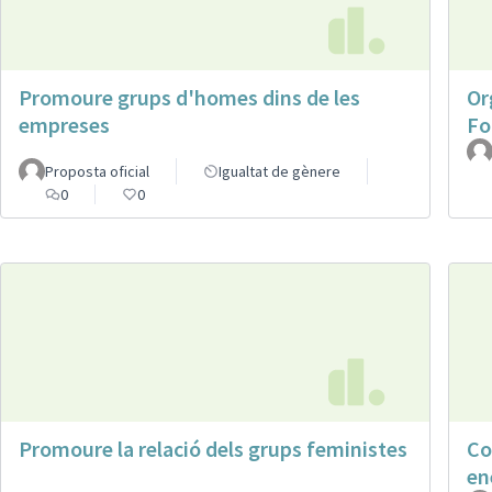
Promoure grups d'homes dins de les
Or
empreses
Fo
Proposta oficial
Igualtat de gènere
0
0
Promoure la relació dels grups feministes
Co
en