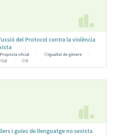
fussió del Protocol contra la violència
xista
Proposta oficial
Igualtat de gènere
0
0
llers i guies de llenguatge no sexista