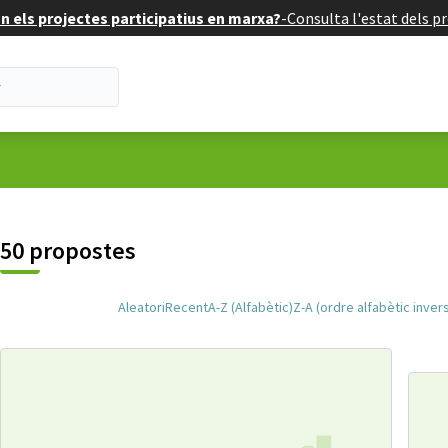
 els projectes participatius en marxa?
-
Consulta l'estat dels pr
uari
50 propostes
Aleatori
Recent
A-Z (Alfabètic)
Z-A (ordre alfabètic inver