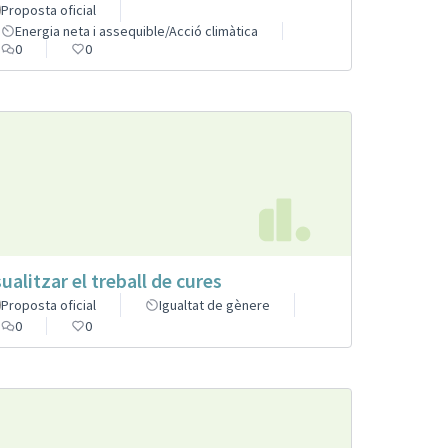
Proposta oficial
Energia neta i assequible/Acció climàtica
0
0
sualitzar el treball de cures
Proposta oficial
Igualtat de gènere
0
0