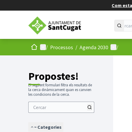
Com estan
Inici
Menú principal
Menú d'us
/
Processos
/
Agenda 2030
/
Propostes!
El següent formulari filtra els resultats de
la cerca dinàmicament quan es canvien
les condicions de la cerca.
~ Categories