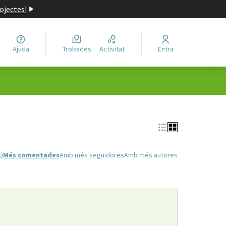
ojectes!
Ajuda
Trobades
Activitat
Entra
s)
Més comentades
Amb més seguidores
Amb més autores