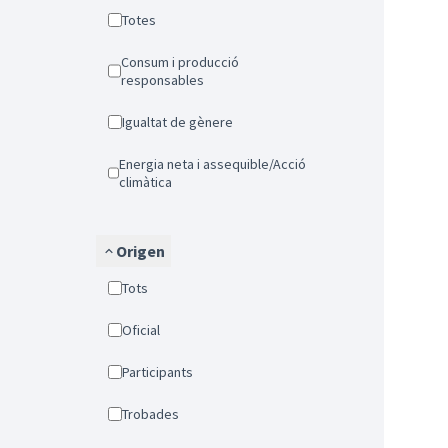
Totes
Consum i producció
responsables
Igualtat de gènere
Energia neta i assequible/Acció
climàtica
Origen
Tots
Oficial
Participants
Trobades