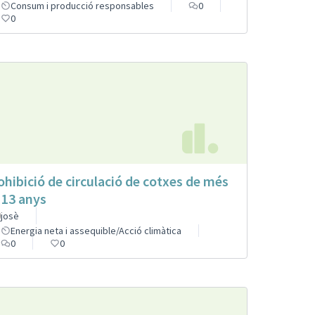
Consum i producció responsables
0
0
ohibició de circulació de cotxes de més
 13 anys
josè
Energia neta i assequible/Acció climàtica
0
0