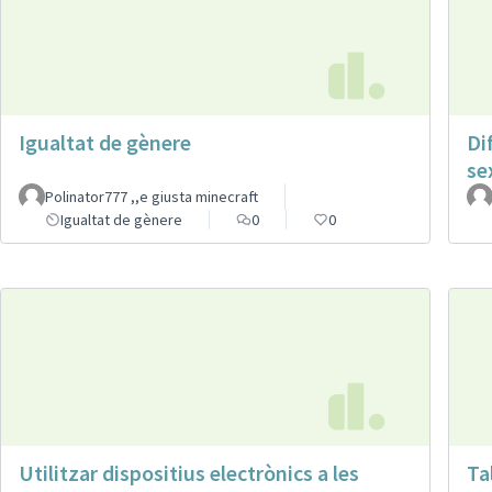
Igualtat de gènere
Di
se
Polinator777 ,,e giusta minecraft
Igualtat de gènere
0
0
Utilitzar dispositius electrònics a les
Ta