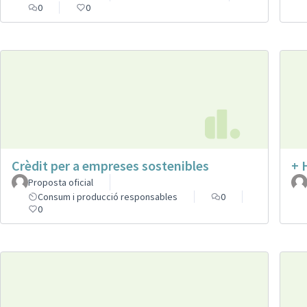
0
0
Crèdit per a empreses sostenibles
+ 
Proposta oficial
Consum i producció responsables
0
0