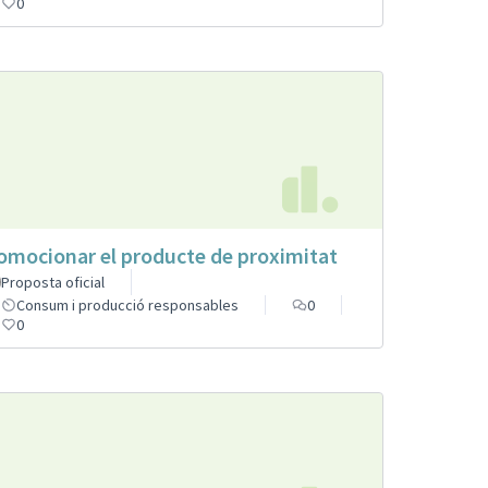
0
omocionar el producte de proximitat
Proposta oficial
Consum i producció responsables
0
0