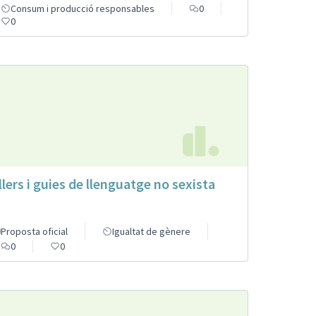
Consum i producció responsables
0
0
llers i guies de llenguatge no sexista
Proposta oficial
Igualtat de gènere
0
0