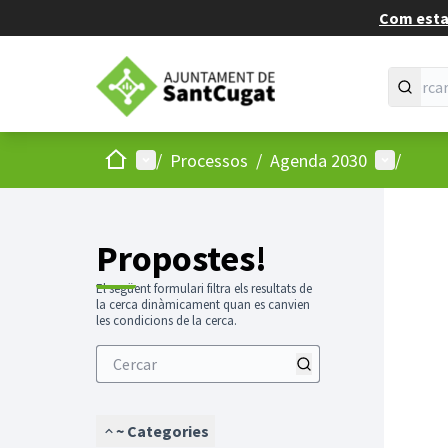
Com estan
Inici
Menú principal
Menú d'us
/
Processos
/
Agenda 2030
/
Propostes!
El següent formulari filtra els resultats de
la cerca dinàmicament quan es canvien
les condicions de la cerca.
~ Categories