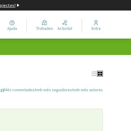
ojectes!
Ajuda
Trobades
Activitat
Entra
rs)
Més comentades
Amb més seguidores
Amb més autores