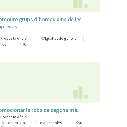
omoure grups d'homes dins de les
preses
Proposta oficial
Igualtat de gènere
0
0
omocionar la roba de segona mà.
Proposta oficial
Consum i producció responsables
0