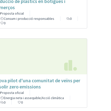
ducció de plàstics en botigues i
merços
Proposta oficial
Consum i producció responsables
0
0
ova pilot d'una comunitat de veïns per
solir zero emissions
Proposta oficial
Energia neta i assequible/Acció climàtica
0
0