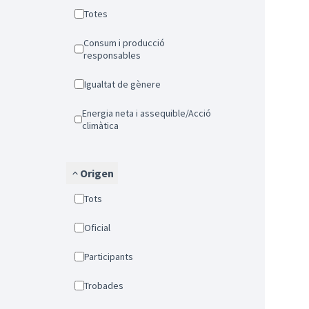
Totes
Consum i producció
responsables
Igualtat de gènere
Energia neta i assequible/Acció
climàtica
Origen
Tots
Oficial
Participants
Trobades