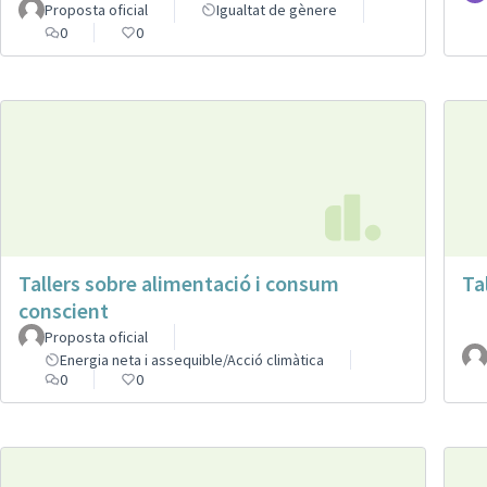
Proposta oficial
Igualtat de gènere
0
0
Tallers sobre alimentació i consum
Ta
conscient
Proposta oficial
Energia neta i assequible/Acció climàtica
0
0