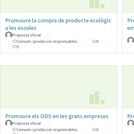
Promoure la compra de producte ecològic
Pr
a les escoles
em
Proposta oficial
Consum i producció responsables
0
0
Promoure els ODS en les grans empreses
Pr
Proposta oficial
Consum i producció responsables
0