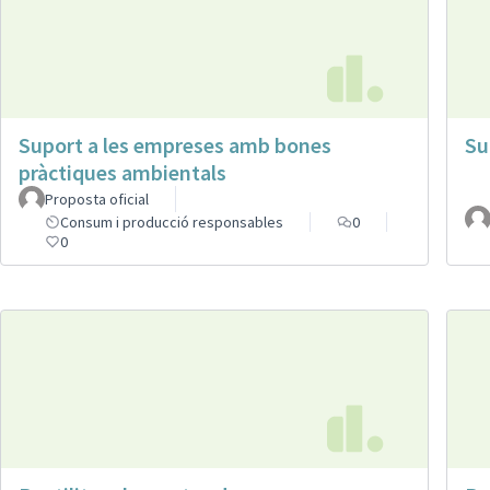
Suport a les empreses amb bones
Su
pràctiques ambientals
Proposta oficial
Consum i producció responsables
0
0