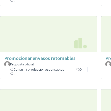
0
Promocionar envasos retornables
Pr
Proposta oficial
Consum i producció responsables
0
0