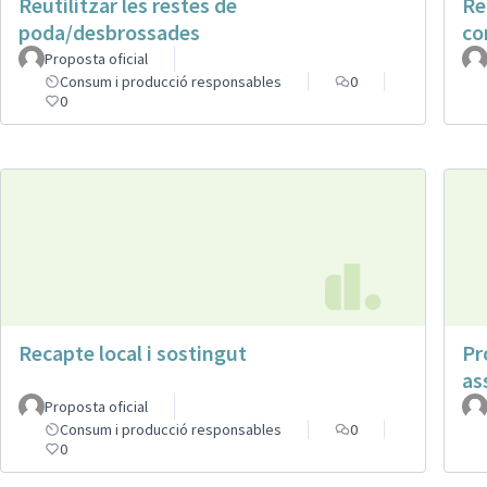
Reutilitzar les restes de
Re
poda/desbrossades
co
Proposta oficial
Consum i producció responsables
0
0
Recapte local i sostingut
Pr
as
Proposta oficial
Consum i producció responsables
0
0