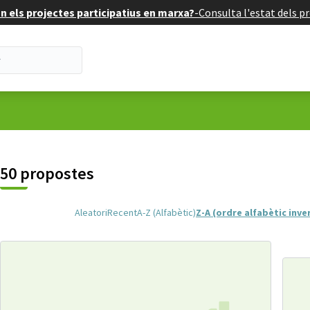
 els projectes participatius en marxa?
-
Consulta l'estat dels pr
uari
50 propostes
Aleatori
Recent
A-Z (Alfabètic)
Z-A (ordre alfabètic inve