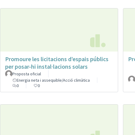
Promoure les licitacions d’espais públics
Pr
per posar-hi instal·lacions solars
Proposta oficial
Energia neta i assequible/Acció climàtica
0
0