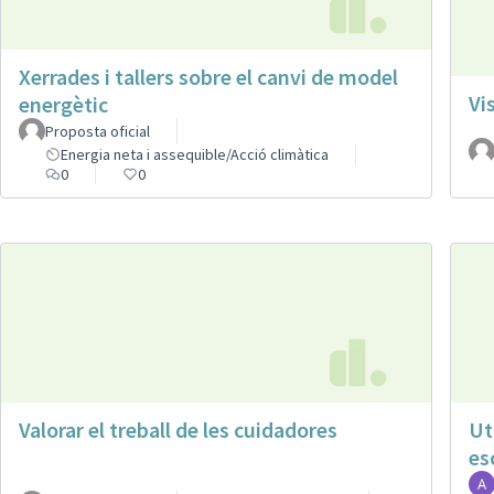
Xerrades i tallers sobre el canvi de model
Vi
energètic
Proposta oficial
Energia neta i assequible/Acció climàtica
0
0
Valorar el treball de les cuidadores
Ut
es