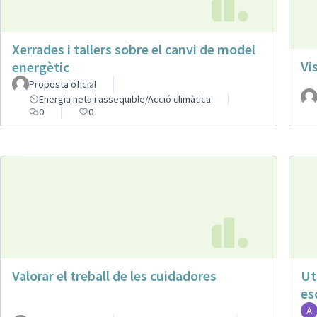
Xerrades i tallers sobre el canvi de model
Vi
energètic
Proposta oficial
Energia neta i assequible/Acció climàtica
0
0
Valorar el treball de les cuidadores
Ut
es