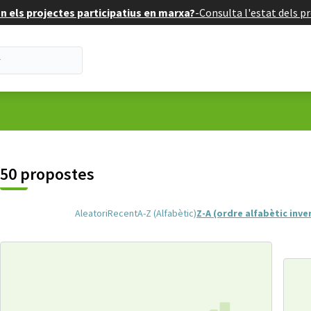
 els projectes participatius en marxa?
-
Consulta l'estat dels pr
uari
50 propostes
Aleatori
Recent
A-Z (Alfabètic)
Z-A (ordre alfabètic inve