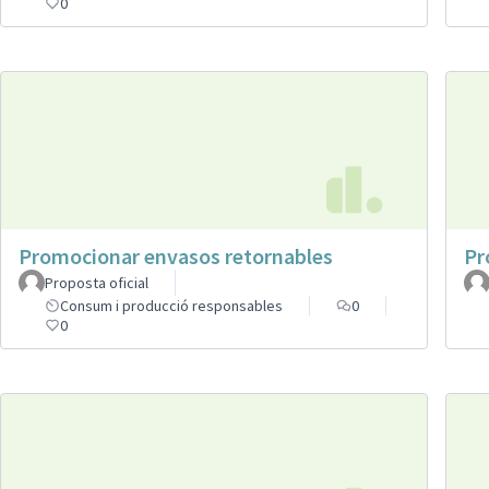
0
Promocionar envasos retornables
Pr
Proposta oficial
Consum i producció responsables
0
0