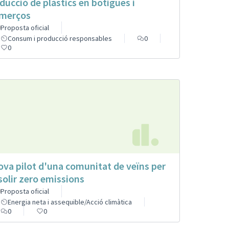
ducció de plàstics en botigues i
merços
Proposta oficial
Consum i producció responsables
0
0
ova pilot d'una comunitat de veïns per
solir zero emissions
Proposta oficial
Energia neta i assequible/Acció climàtica
0
0