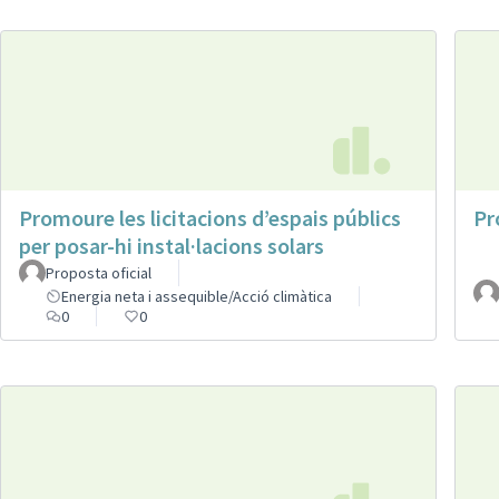
Promoure les licitacions d’espais públics
Pr
per posar-hi instal·lacions solars
Proposta oficial
Energia neta i assequible/Acció climàtica
0
0