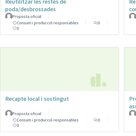
Reutilitzar les restes de
Re
poda/desbrossades
co
Proposta oficial
Consum i producció responsables
0
0
Recapte local i sostingut
Pr
as
Proposta oficial
Consum i producció responsables
0
0