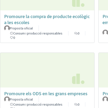
Promoure la compra de producte ecològic
Pr
a les escoles
em
Proposta oficial
Consum i producció responsables
0
0
Promoure els ODS en les grans empreses
Pr
Proposta oficial
Consum i producció responsables
0