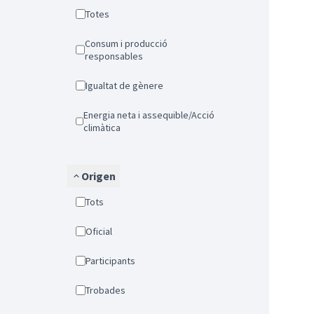
Totes
Consum i producció
responsables
Igualtat de gènere
Energia neta i assequible/Acció
climàtica
Origen
Tots
Oficial
Participants
Trobades