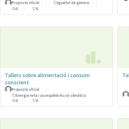
Proposta oficial
Igualtat de gènere
0
0
Tallers sobre alimentació i consum
Ta
conscient
Proposta oficial
Energia neta i assequible/Acció climàtica
0
0