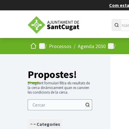
Com estan
Inici
Menú principal
Menú d'us
/
Processos
/
Agenda 2030
/
Propostes!
El següent formulari filtra els resultats de
la cerca dinàmicament quan es canvien
les condicions de la cerca.
~ Categories