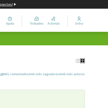
ojectes!
Ajuda
Trobades
Activitat
Entra
rs)
Més comentades
Amb més seguidores
Amb més autores