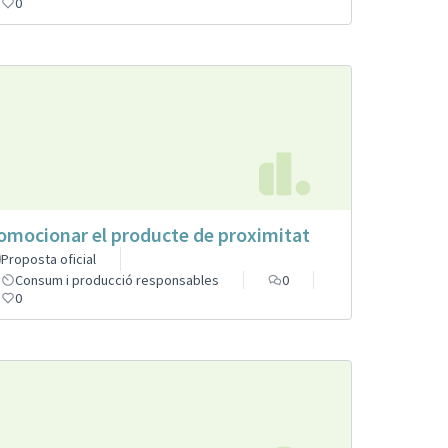
0
omocionar el producte de proximitat
Proposta oficial
Consum i producció responsables
0
0