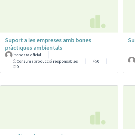
Suport a les empreses amb bones
Su
pràctiques ambientals
Proposta oficial
Consum i producció responsables
0
0