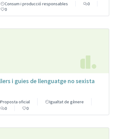
Consum i producció responsables
0
0
llers i guies de llenguatge no sexista
Proposta oficial
Igualtat de gènere
0
0