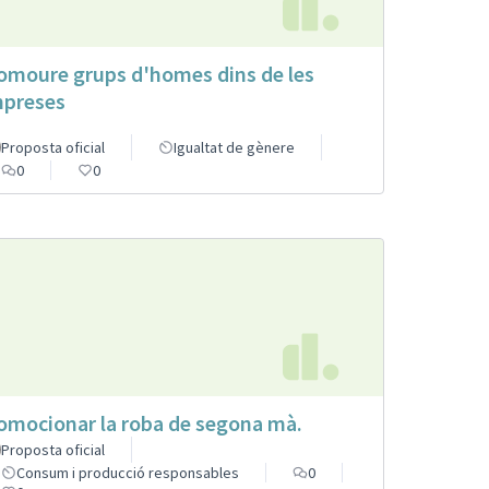
omoure grups d'homes dins de les
preses
Proposta oficial
Igualtat de gènere
0
0
omocionar la roba de segona mà.
Proposta oficial
Consum i producció responsables
0