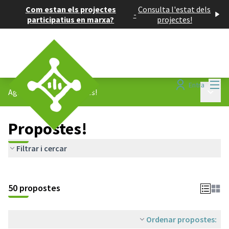
Com estan els projectes
Consulta l'estat dels
-
participatius en marxa?
projectes!
Menú
Entra
Menú p
Agenda 2030
/
Propostes!
Propostes!
Filtrar i cercar
50 propostes
Ordenar propostes: