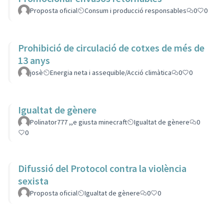
Proposta oficial
Consum i producció responsables
0
0
Prohibició de circulació de cotxes de més de
13 anys
josè
Energia neta i assequible/Acció climàtica
0
0
Igualtat de gènere
Polinator777 ,,e giusta minecraft
Igualtat de gènere
0
0
Difussió del Protocol contra la violència
sexista
Proposta oficial
Igualtat de gènere
0
0