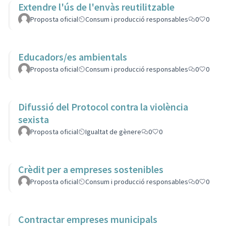
Extendre l'ús de l'envàs reutilitzable
Proposta oficial
Consum i producció responsables
0
0
Educadors/es ambientals
Proposta oficial
Consum i producció responsables
0
0
Difussió del Protocol contra la violència
sexista
Proposta oficial
Igualtat de gènere
0
0
Crèdit per a empreses sostenibles
Proposta oficial
Consum i producció responsables
0
0
Contractar empreses municipals