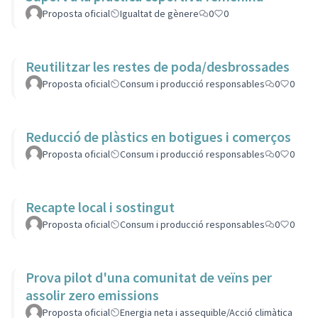
Proposta oficial
Igualtat de gènere
0
0
Reutilitzar les restes de poda/desbrossades
Proposta oficial
Consum i producció responsables
0
0
Reducció de plàstics en botigues i comerços
Proposta oficial
Consum i producció responsables
0
0
Recapte local i sostingut
Proposta oficial
Consum i producció responsables
0
0
Prova pilot d'una comunitat de veïns per
assolir zero emissions
Proposta oficial
Energia neta i assequible/Acció climàtica