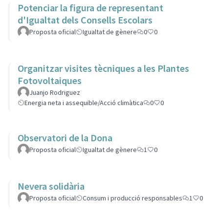
Potenciar la figura de representant
d'Igualtat dels Consells Escolars
Proposta oficial
Igualtat de gènere
0
0
Organitzar visites tècniques a les Plantes
Fotovoltaiques
Juanjo Rodriguez
Energia neta i assequible/Acció climàtica
0
0
Observatori de la Dona
Proposta oficial
Igualtat de gènere
1
0
Nevera solidària
Proposta oficial
Consum i producció responsables
1
0