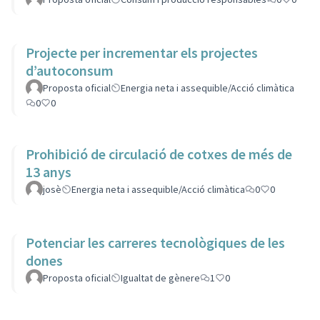
Projecte per incrementar els projectes
d’autoconsum
Proposta oficial
Energia neta i assequible/Acció climàtica
0
0
Prohibició de circulació de cotxes de més de
13 anys
josè
Energia neta i assequible/Acció climàtica
0
0
Potenciar les carreres tecnològiques de les
dones
Proposta oficial
Igualtat de gènere
1
0