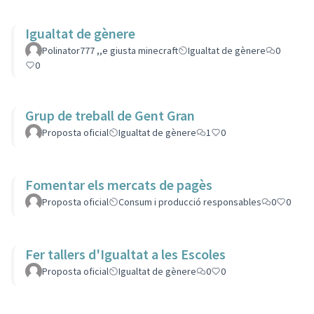
Igualtat de gènere
Polinator777 ,,e giusta minecraft
Igualtat de gènere
0
0
Grup de treball de Gent Gran
Proposta oficial
Igualtat de gènere
1
0
Fomentar els mercats de pagès
Proposta oficial
Consum i producció responsables
0
0
Fer tallers d'Igualtat a les Escoles
Proposta oficial
Igualtat de gènere
0
0