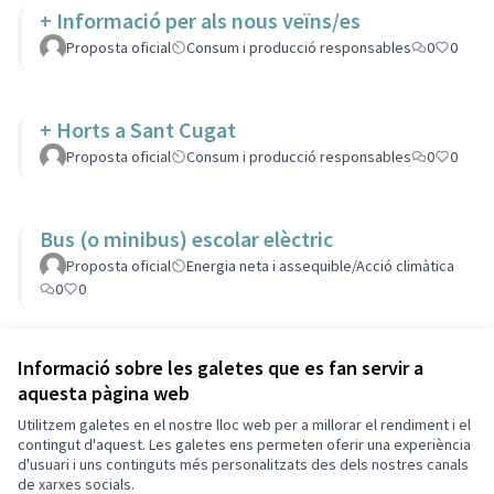
+ Informació per als nous veïns/es
Proposta oficial
Consum i producció responsables
0
0
+ Horts a Sant Cugat
Proposta oficial
Consum i producció responsables
0
0
Bus (o minibus) escolar elèctric
Proposta oficial
Energia neta i assequible/Acció climàtica
0
0
Veure totes les propostes retirades
Informació sobre les galetes que es fan servir a
aquesta pàgina web
Utilitzem galetes en el nostre lloc web per a millorar el rendiment i el
Termes i condicions d'ús
contingut d'aquest. Les galetes ens permeten oferir una experiència
Configuració de les galetes
d'usuari i uns continguts més personalitzats des dels nostres canals
Decidim Sant Cugat a X
Decidim Sant Cugat a Facebook
Decidim Sant Cugat a Instagram
Decidim Sant Cugat a GitHub
de xarxes socials.