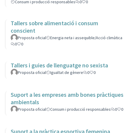
Consum i producció responsables
0
0
Tallers sobre alimentació i consum
conscient
Proposta oficial
Energia neta i assequible/Acció climàtica
0
0
Tallers i guies de llenguatge no sexista
Proposta oficial
Igualtat de gènere
0
0
Suport a les empreses amb bones pràctiques
ambientals
Proposta oficial
Consum i producció responsables
0
0
Suport a la pràctica esportiva femenina