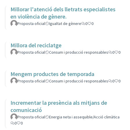
Millorar l'atenció dels lletrats especialistes
en violència de gènere.
Proposta oficial
Igualtat de gènere
0
0
Millora del reciclatge
Proposta oficial
Consum i producció responsables
0
0
Mengem productes de temporada
Proposta oficial
Consum i producció responsables
0
0
Incrementar la presència als mitjans de
comunicació
Proposta oficial
Energia neta i assequible/Acció climàtica
0
0