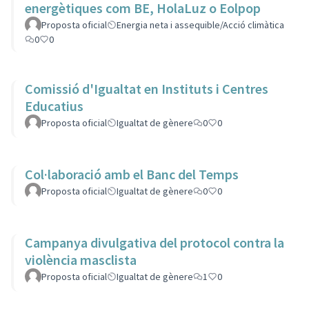
energètiques com BE, HolaLuz o Eolpop
Proposta oficial
Energia neta i assequible/Acció climàtica
0
0
Comissió d'Igualtat en Instituts i Centres
Educatius
Proposta oficial
Igualtat de gènere
0
0
Col·laboració amb el Banc del Temps
Proposta oficial
Igualtat de gènere
0
0
Campanya divulgativa del protocol contra la
violència masclista
Proposta oficial
Igualtat de gènere
1
0