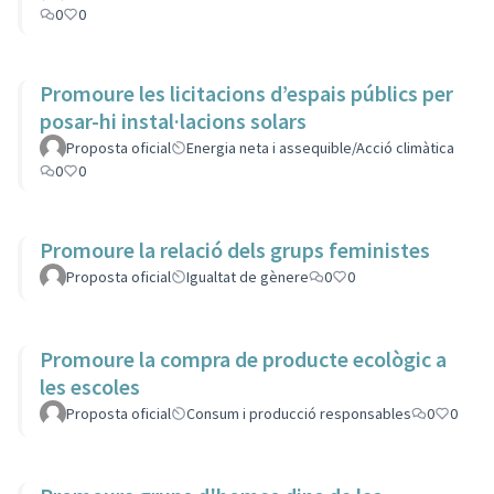
0
0
Promoure les licitacions d’espais públics per
posar-hi instal·lacions solars
Proposta oficial
Energia neta i assequible/Acció climàtica
0
0
Promoure la relació dels grups feministes
Proposta oficial
Igualtat de gènere
0
0
Promoure la compra de producte ecològic a
les escoles
Proposta oficial
Consum i producció responsables
0
0