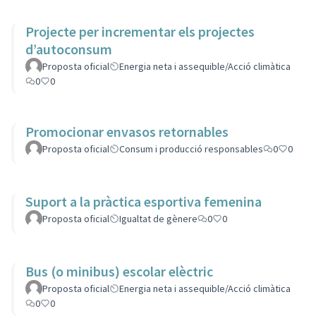
Projecte per incrementar els projectes
d’autoconsum
Proposta oficial
Energia neta i assequible/Acció climàtica
0
0
Promocionar envasos retornables
Proposta oficial
Consum i producció responsables
0
0
Suport a la pràctica esportiva femenina
Proposta oficial
Igualtat de gènere
0
0
Bus (o minibus) escolar elèctric
Proposta oficial
Energia neta i assequible/Acció climàtica
0
0