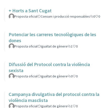
+ Horts a Sant Cugat
Proposta oficial
Consum i producció responsables
0
0
Potenciar les carreres tecnològiques de les
dones
Proposta oficial
Igualtat de gènere
1
0
Difussió del Protocol contra la violència
sexista
Proposta oficial
Igualtat de gènere
0
0
Campanya divulgativa del protocol contra la
violència masclista
Proposta oficial
Igualtat de gènere
1
0