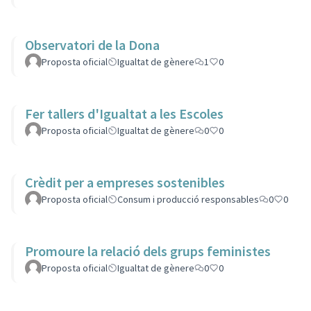
Observatori de la Dona
Proposta oficial
Igualtat de gènere
1
0
Fer tallers d'Igualtat a les Escoles
Proposta oficial
Igualtat de gènere
0
0
Crèdit per a empreses sostenibles
Proposta oficial
Consum i producció responsables
0
0
Promoure la relació dels grups feministes
Proposta oficial
Igualtat de gènere
0
0