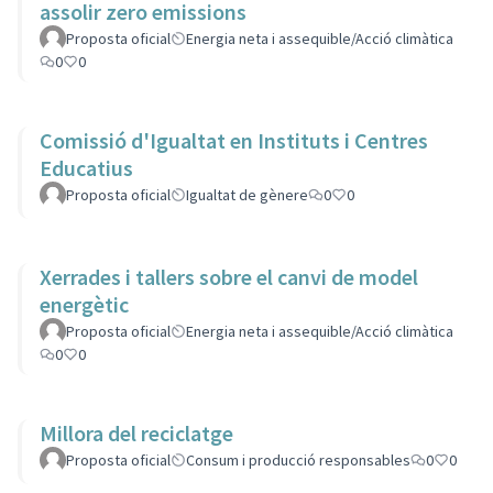
assolir zero emissions
Proposta oficial
Energia neta i assequible/Acció climàtica
0
0
Comissió d'Igualtat en Instituts i Centres
Educatius
Proposta oficial
Igualtat de gènere
0
0
Xerrades i tallers sobre el canvi de model
energètic
Proposta oficial
Energia neta i assequible/Acció climàtica
0
0
Millora del reciclatge
Proposta oficial
Consum i producció responsables
0
0