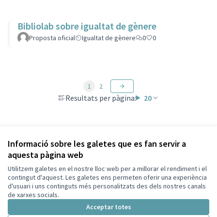
Bibliolab sobre igualtat de gènere
Proposta oficial
Igualtat de gènere
0
0
1
2
Resultats per pàgina:
20
Veure totes les propostes retirades
Informació sobre les galetes que es fan servir a
aquesta pàgina web
Utilitzem galetes en el nostre lloc web per a millorar el rendiment i el
Termes i condicions d'ús
contingut d'aquest. Les galetes ens permeten oferir una experiència
Configuració de les galetes
d'usuari i uns continguts més personalitzats des dels nostres canals
Decidim Sant Cugat a X
Decidim Sant Cugat a Facebook
Decidim Sant Cugat a Instagram
Decidim Sant Cugat a GitHub
de xarxes socials.
(Enllaç extern)
(Enllaç extern)
(Enllaç extern)
(Enllaç extern)
Acceptar totes