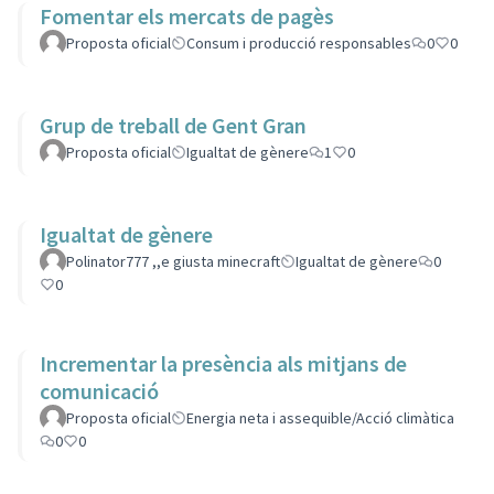
Fomentar els mercats de pagès
Proposta oficial
Consum i producció responsables
0
0
Grup de treball de Gent Gran
Proposta oficial
Igualtat de gènere
1
0
Igualtat de gènere
Polinator777 ,,e giusta minecraft
Igualtat de gènere
0
0
Incrementar la presència als mitjans de
comunicació
Proposta oficial
Energia neta i assequible/Acció climàtica
0
0