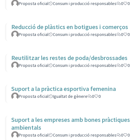
Proposta oficial
Consum i producció responsables
0
0
Reducció de plàstics en botigues i comerços
Proposta oficial
Consum i producció responsables
0
0
Reutilitzar les restes de poda/desbrossades
Proposta oficial
Consum i producció responsables
0
0
Suport a la pràctica esportiva femenina
Proposta oficial
Igualtat de gènere
0
0
Suport a les empreses amb bones pràctiques
ambientals
Proposta oficial
Consum i producció responsables
0
0