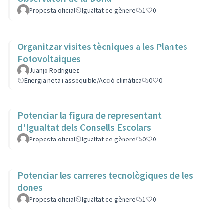
Proposta oficial
Igualtat de gènere
1
0
Organitzar visites tècniques a les Plantes
Fotovoltaiques
Juanjo Rodriguez
Energia neta i assequible/Acció climàtica
0
0
Potenciar la figura de representant
d'Igualtat dels Consells Escolars
Proposta oficial
Igualtat de gènere
0
0
Potenciar les carreres tecnològiques de les
dones
Proposta oficial
Igualtat de gènere
1
0