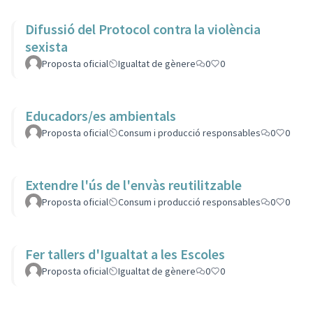
Difussió del Protocol contra la violència
sexista
Proposta oficial
Igualtat de gènere
0
0
Educadors/es ambientals
Proposta oficial
Consum i producció responsables
0
0
Extendre l'ús de l'envàs reutilitzable
Proposta oficial
Consum i producció responsables
0
0
Fer tallers d'Igualtat a les Escoles
Proposta oficial
Igualtat de gènere
0
0