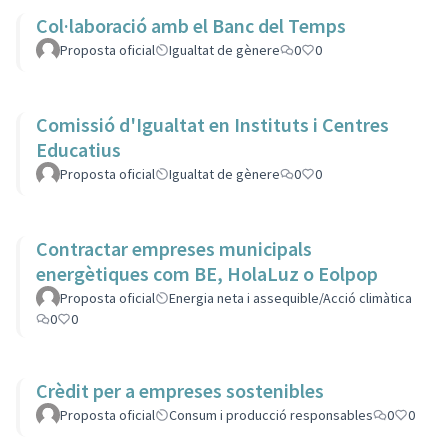
Col·laboració amb el Banc del Temps
Proposta oficial
Igualtat de gènere
0
0
Comissió d'Igualtat en Instituts i Centres
Educatius
Proposta oficial
Igualtat de gènere
0
0
Contractar empreses municipals
energètiques com BE, HolaLuz o Eolpop
Proposta oficial
Energia neta i assequible/Acció climàtica
0
0
Crèdit per a empreses sostenibles
Proposta oficial
Consum i producció responsables
0
0