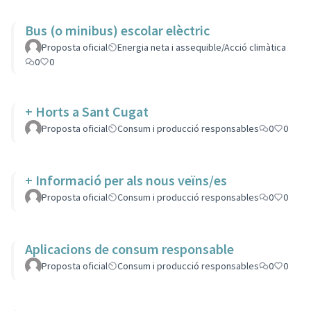
Bus (o minibus) escolar elèctric
Proposta oficial
Energia neta i assequible/Acció climàtica
0
0
+ Horts a Sant Cugat
Proposta oficial
Consum i producció responsables
0
0
+ Informació per als nous veïns/es
Proposta oficial
Consum i producció responsables
0
0
Aplicacions de consum responsable
Proposta oficial
Consum i producció responsables
0
0