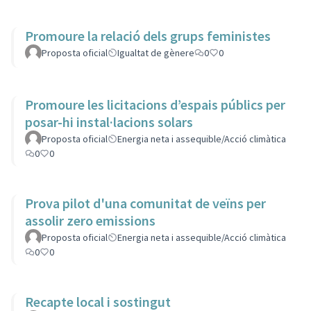
Promoure la relació dels grups feministes
Proposta oficial
Igualtat de gènere
0
0
Promoure les licitacions d’espais públics per
posar-hi instal·lacions solars
Proposta oficial
Energia neta i assequible/Acció climàtica
0
0
Prova pilot d'una comunitat de veïns per
assolir zero emissions
Proposta oficial
Energia neta i assequible/Acció climàtica
0
0
Recapte local i sostingut