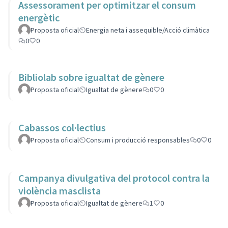
Assessorament per optimitzar el consum
energètic
Proposta oficial
Energia neta i assequible/Acció climàtica
0
0
Bibliolab sobre igualtat de gènere
Proposta oficial
Igualtat de gènere
0
0
Cabassos col·lectius
Proposta oficial
Consum i producció responsables
0
0
Campanya divulgativa del protocol contra la
violència masclista
Proposta oficial
Igualtat de gènere
1
0