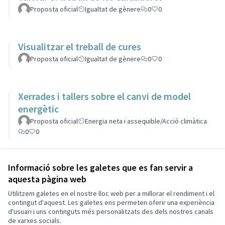
Proposta oficial
Igualtat de gènere
0
0
Visualitzar el treball de cures
Proposta oficial
Igualtat de gènere
0
0
Xerrades i tallers sobre el canvi de model
energètic
Proposta oficial
Energia neta i assequible/Acció climàtica
0
0
Veure totes les propostes retirades
Informació sobre les galetes que es fan servir a
aquesta pàgina web
Utilitzem galetes en el nostre lloc web per a millorar el rendiment i el
Termes i condicions d'ús
contingut d'aquest. Les galetes ens permeten oferir una experiència
Configuració de les galetes
d'usuari i uns continguts més personalitzats des dels nostres canals
Decidim Sant Cugat a X
Decidim Sant Cugat a Facebook
Decidim Sant Cugat a Instagram
Decidim Sant Cugat a GitHub
de xarxes socials.