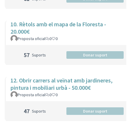
10. Rètols amb el mapa de la Floresta -
20.000€
Proposta oficial
0
0
57
Suports
Donar suport
12. Obrir carrers al veïnat amb jardineres,
pintura i mobiliari urbà - 50.000€
Proposta oficial
0
0
47
Suports
Donar suport