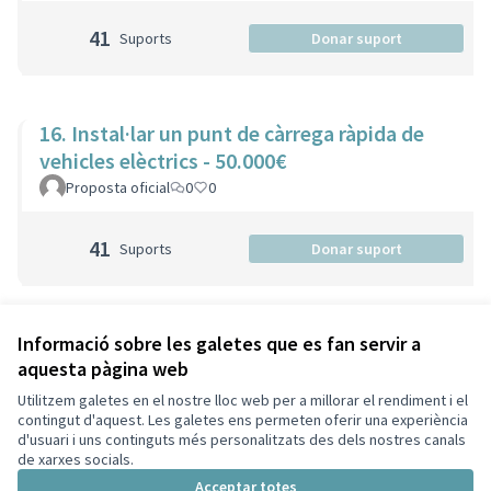
41
Suports
Donar suport
16. Instal·lar un punt de càrrega ràpida de
vehicles elèctrics - 50.000€
Proposta oficial
0
0
41
Suports
Donar suport
Veure totes les propostes retirades
Informació sobre les galetes que es fan servir a
aquesta pàgina web
Utilitzem galetes en el nostre lloc web per a millorar el rendiment i el
Termes i condicions d'ús
contingut d'aquest. Les galetes ens permeten oferir una experiència
Configuració de les galetes
d'usuari i uns continguts més personalitzats des dels nostres canals
Decidim Sant Cugat a X
Decidim Sant Cugat a Facebook
Decidim Sant Cugat a Instagram
Decidim Sant Cugat a GitHub
de xarxes socials.
(Enllaç extern)
(Enllaç extern)
(Enllaç extern)
(Enllaç extern)
Acceptar totes