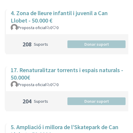
4. Zona de lleure infantil i juvenil a Can
Llobet - 50.000 €
Proposta oficial
0
0
208
Suports
Donar suport
17. Renaturalitzar torrents i espais naturals -
50.000€
Proposta oficial
0
0
204
Suports
Donar suport
5. Ampliació i millora de l’Skatepark de Can