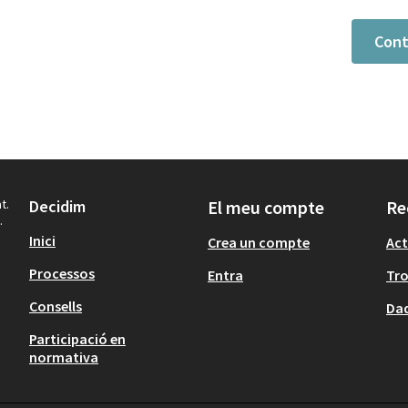
Cont
t.
Decidim
El meu compte
Re
.
Inici
Crea un compte
Act
Processos
Entra
Tr
Consells
Dad
Participació en
normativa