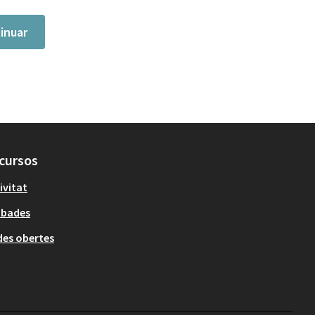
inuar
cursos
ivitat
obades
es obertes