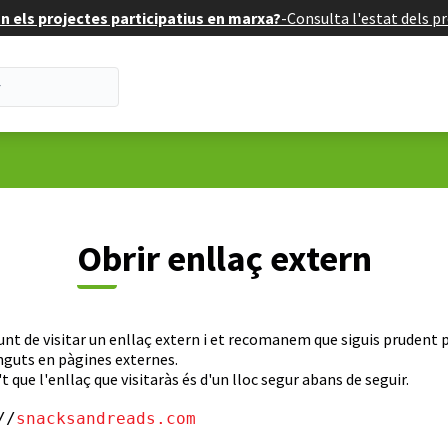
 els projectes participatius en marxa?
-
Consulta l'estat dels pr
Obrir enllaç extern
unt de visitar un enllaç extern i et recomanem que siguis prudent p
nguts en pàgines externes.
t que l'enllaç que visitaràs és d'un lloc segur abans de seguir.
//
snacksandreads.com