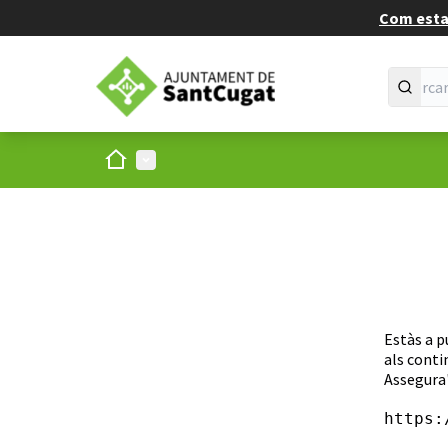
Com estan
Inici
Menú principal
Estàs a p
als conti
Assegura'
https: