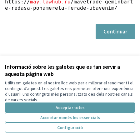
https://
may.lawhub.ru
/mavetrade-geminbart
e-redasa-ponamereta-ferade-ubavenim/
Continuar
Informació sobre les galetes que es fan servir a
aquesta pàgina web
Utilitzem galetes en el nostre lloc web per a millorar el rendiment i el
Termes i condicions d'ús
contingut d'aquest. Les galetes ens permeten oferir una experiència
Configuració de les galetes
d'usuari i uns continguts més personalitzats des dels nostres canals
Decidim Sant Cugat a X
Decidim Sant Cugat a Facebook
Decidim Sant Cugat a Instagram
Decidim Sant Cugat a GitHub
de xarxes socials.
(Enllaç extern)
(Enllaç extern)
(Enllaç extern)
(Enllaç extern)
Acceptar totes
Acceptar només les essencials
Amb llicènc
(Enllaç exte
Configuració
(Enllaç extern)
Web creada amb
programari lliure
.
(Enllaç extern)