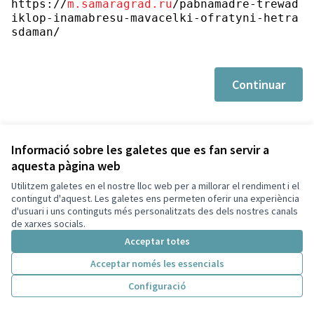
https://
m.samaragrad.ru
/pabnamadre-trewad
iklop-inamabresu-mavacelki-ofratyni-hetra
sdaman/
Continuar
Informació sobre les galetes que es fan servir a
aquesta pàgina web
Utilitzem galetes en el nostre lloc web per a millorar el rendiment i el
Termes i condicions d'ús
contingut d'aquest. Les galetes ens permeten oferir una experiència
Configuració de les galetes
d'usuari i uns continguts més personalitzats des dels nostres canals
Decidim Sant Cugat a X
Decidim Sant Cugat a Facebook
Decidim Sant Cugat a Instagram
Decidim Sant Cugat a GitHub
de xarxes socials.
(Enllaç extern)
(Enllaç extern)
(Enllaç extern)
(Enllaç extern)
Acceptar totes
Acceptar només les essencials
Amb llicènc
(Enllaç exte
Configuració
(Enllaç extern)
Web creada amb
programari lliure
.
(Enllaç extern)