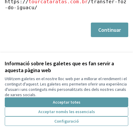
https://
tourcataratas.com.br
/transfer-foz
-do-iguacu/
Continuar
Informació sobre les galetes que es fan servir a
aquesta pàgina web
Utilitzem galetes en el nostre lloc web per a millorar el rendiment i el
Termes i condicions d'ús
contingut d'aquest. Les galetes ens permeten oferir una experiència
Configuració de les galetes
d'usuari i uns continguts més personalitzats des dels nostres canals
Decidim Sant Cugat a X
Decidim Sant Cugat a Facebook
Decidim Sant Cugat a Instagram
Decidim Sant Cugat a GitHub
de xarxes socials.
(Enllaç extern)
(Enllaç extern)
(Enllaç extern)
(Enllaç extern)
Acceptar totes
Acceptar només les essencials
Amb llicènc
(Enllaç exte
Configuració
(Enllaç extern)
Web creada amb
programari lliure
.
(Enllaç extern)