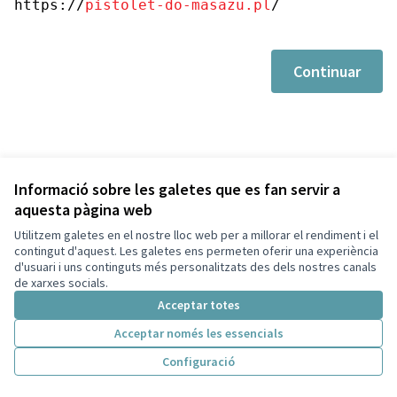
https://
pistolet-do-masazu.pl
/
Continuar
Informació sobre les galetes que es fan servir a
aquesta pàgina web
Utilitzem galetes en el nostre lloc web per a millorar el rendiment i el
Termes i condicions d'ús
contingut d'aquest. Les galetes ens permeten oferir una experiència
Configuració de les galetes
d'usuari i uns continguts més personalitzats des dels nostres canals
Decidim Sant Cugat a X
Decidim Sant Cugat a Facebook
Decidim Sant Cugat a Instagram
Decidim Sant Cugat a GitHub
de xarxes socials.
(Enllaç extern)
(Enllaç extern)
(Enllaç extern)
(Enllaç extern)
Acceptar totes
Acceptar només les essencials
Amb llicènc
(Enllaç exte
Configuració
(Enllaç extern)
Web creada amb
programari lliure
.
(Enllaç extern)