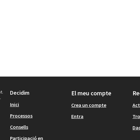
t.
Decidim
El meu compte
Re
.
Inici
Crea un compte
Act
Processos
Entra
Tr
Consells
Dad
Participació en