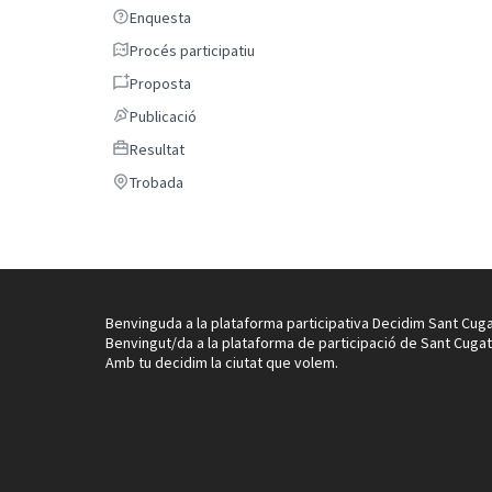
Enquesta
Enquesta
Procés participatiu
Procés participatiu
Proposta
Proposta
Publicació
Publicació
Resultat
Resultat
Trobada
Trobada
Benvinguda a la plataforma participativa Decidim Sant Cuga
Benvingut/da a la plataforma de participació de Sant Cugat
Amb tu decidim la ciutat que volem.