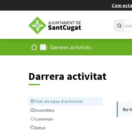
Com estan
Inici
Menú principal
/
Darreres activitats
Darrera activitat
Tots els tipus d'activitats
Tots els tipus d'activitats
No h
Assemblea
Assemblea
Comentari
Comentari
Debat
Debat