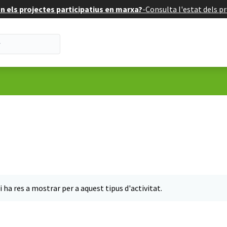
 els projectes participatius en marxa?
-
Consulta l'estat dels pr
i ha res a mostrar per a aquest tipus d'activitat.