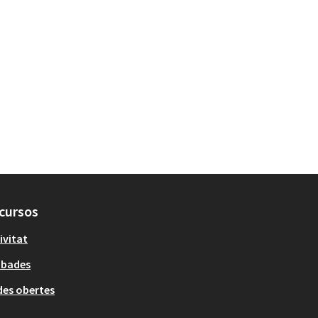
cursos
ivitat
obades
es obertes