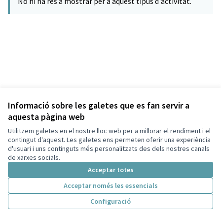
No hi ha res a mostrar per a aquest tipus d'activitat.
Informació sobre les galetes que es fan servir a
aquesta pàgina web
Utilitzem galetes en el nostre lloc web per a millorar el rendiment i el
Termes i condicions d'ús
contingut d'aquest. Les galetes ens permeten oferir una experiència
Configuració de les galetes
d'usuari i uns continguts més personalitzats des dels nostres canals
Decidim Sant Cugat a X
Decidim Sant Cugat a Facebook
Decidim Sant Cugat a Instagram
Decidim Sant Cugat a GitHub
de xarxes socials.
(Enllaç extern)
(Enllaç extern)
(Enllaç extern)
(Enllaç extern)
Acceptar totes
Acceptar només les essencials
Amb llicènc
(Enllaç exte
Configuració
(Enllaç extern)
Web creada amb
programari lliure
.
(Enllaç extern)