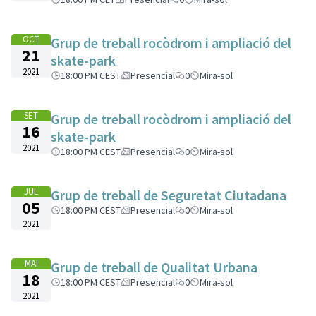
OCT
Grup de treball rocòdrom i ampliació del
21
skate-park
2021
18:00 PM CEST
Presencial
0
Mira-sol
SET
Grup de treball rocòdrom i ampliació del
16
skate-park
2021
18:00 PM CEST
Presencial
0
Mira-sol
JUL
Grup de treball de Seguretat Ciutadana
05
18:00 PM CEST
Presencial
0
Mira-sol
2021
MAI
Grup de treball de Qualitat Urbana
18
18:00 PM CEST
Presencial
0
Mira-sol
2021