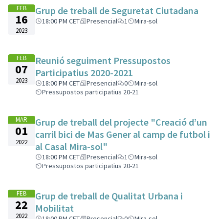
FEB
Grup de treball de Seguretat Ciutadana
16
18:00 PM CET
Presencial
1
Mira-sol
2023
FEB
Reunió seguiment Pressupostos
07
Participatius 2020-2021
2023
18:00 PM CET
Presencial
0
Mira-sol
Pressupostos participatius 20-21
MAR
Grup de treball del projecte "Creació d’un
01
carril bici de Mas Gener al camp de futbol i
2022
al Casal Mira-sol"
18:00 PM CET
Presencial
1
Mira-sol
Pressupostos participatius 20-21
FEB
Grup de treball de Qualitat Urbana i
22
Mobilitat
2022
18:00 PM CET
Presencial
0
Mira-sol