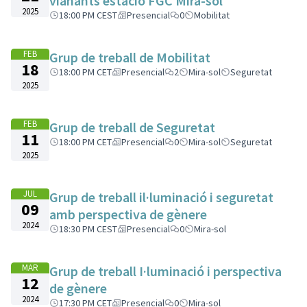
vianants estació FGC Mira-sol
2025
18:00 PM CEST
Presencial
0
Mobilitat
FEB
Grup de treball de Mobilitat
18
18:00 PM CET
Presencial
2
Mira-sol
Seguretat
2025
FEB
Grup de treball de Seguretat
11
18:00 PM CET
Presencial
0
Mira-sol
Seguretat
2025
JUL
Grup de treball il·luminació i seguretat
09
amb perspectiva de gènere
2024
18:30 PM CEST
Presencial
0
Mira-sol
MAR
Grup de treball I·luminació i perspectiva
12
de gènere
2024
17:30 PM CET
Presencial
0
Mira-sol