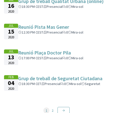
Grup de treball Qualitat Urbana (online)
16
18:30 PM CEST
Presencial
0
Mira-sol
2020
JUL
Reunió Pista Mas Gener
15
12:30 PM CEST
Presencial
0
Mira-sol
2020
JUL
Reunió Plaça Doctor Pila
13
17:00 PM CEST
Presencial
0
Mira-sol
2020
FEB
Grup de treball de Seguretat Ciutadana
04
18:30 PM CET
Presencial
0
Mira-sol
Seguretat
2020
1
2