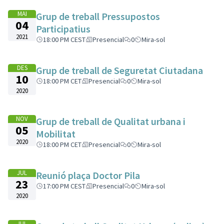
MAI
Grup de treball Pressupostos
04
Participatius
2021
18:00 PM CEST
Presencial
0
Mira-sol
DES
Grup de treball de Seguretat Ciutadana
10
18:00 PM CET
Presencial
0
Mira-sol
2020
NOV
Grup de treball de Qualitat urbana i
05
Mobilitat
2020
18:00 PM CET
Presencial
0
Mira-sol
JUL
Reunió plaça Doctor Pila
23
17:00 PM CEST
Presencial
0
Mira-sol
2020
JUL