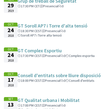
Grup de treball de Seguretat
29
17:30 PM CET
Presencial
0
2019
OCT
GT Soroll AP7 i Torre d'alta tensió
24
18:30 PM CEST
Presencial
0
Soroll AP7 i Torre alta tensió
2018
OCT
GT Complex Esportiu
24
17:30 PM CEST
Presencial
0
Complex esportiu
2018
OCT
Consell d'entitats sobre lliure disposició
17
18:00 PM CEST
Presencial
0
Consell d'entitats
2018
SET
GT Qualitat urbana i Mobilitat
13
17:00 PM CEST
Presencial
0