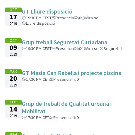
OCT
GT Lliure disposició
17
19:30 PM CEST
Presencial
0
Mira-sol
Lliure disposició
2019
OCT
Grup treball Seguretat Ciutadana
09
19:30 PM CEST
Presencial
0
Mira-sol
Seguretat
2019
MAR
GT Masia Can Rabella i projecte piscina
20
17:30 PM CET
Presencial
0
2019
FEB
Grup de treball de Qualitat urbana i
14
Mobilitat
2019
17:30 PM CET
Presencial
0
GEN