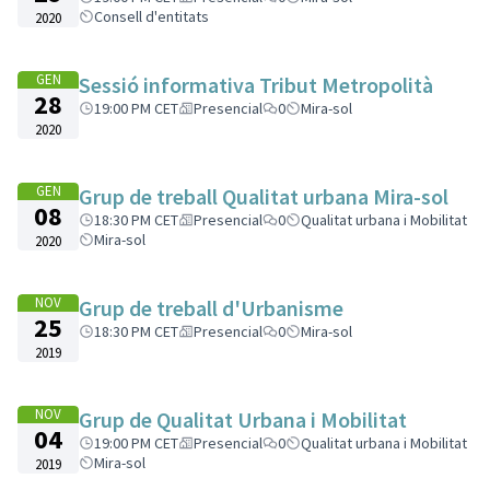
Consell d'entitats
2020
GEN
Sessió informativa Tribut Metropolità
28
19:00 PM CET
Presencial
0
Mira-sol
2020
GEN
Grup de treball Qualitat urbana Mira-sol
08
18:30 PM CET
Presencial
0
Qualitat urbana i Mobilitat
Mira-sol
2020
NOV
Grup de treball d'Urbanisme
25
18:30 PM CET
Presencial
0
Mira-sol
2019
NOV
Grup de Qualitat Urbana i Mobilitat
04
19:00 PM CET
Presencial
0
Qualitat urbana i Mobilitat
Mira-sol
2019