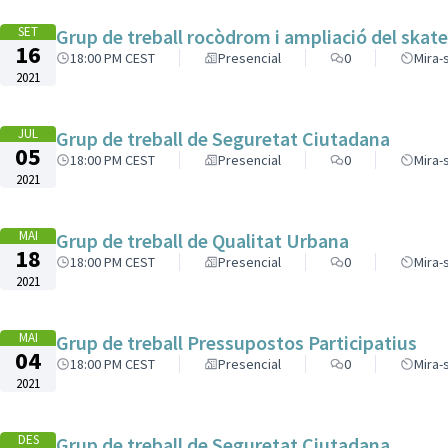
SET
Grup de treball rocòdrom i ampliació del skat
16
18:00 PM CEST
Presencial
0
Mira-
2021
JUL
Grup de treball de Seguretat Ciutadana
05
18:00 PM CEST
Presencial
0
Mira-
2021
MAI
Grup de treball de Qualitat Urbana
18
18:00 PM CEST
Presencial
0
Mira-
2021
MAI
Grup de treball Pressupostos Participatius
04
18:00 PM CEST
Presencial
0
Mira-
2021
DES
Grup de treball de Seguretat Ciutadana