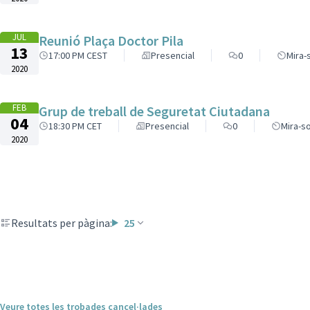
JUL
Reunió Plaça Doctor Pila
13
17:00 PM CEST
Presencial
0
Mira-
2020
FEB
Grup de treball de Seguretat Ciutadana
04
18:30 PM CET
Presencial
0
Mira-so
2020
Resultats per pàgina:
25
Veure totes les trobades cancel·lades