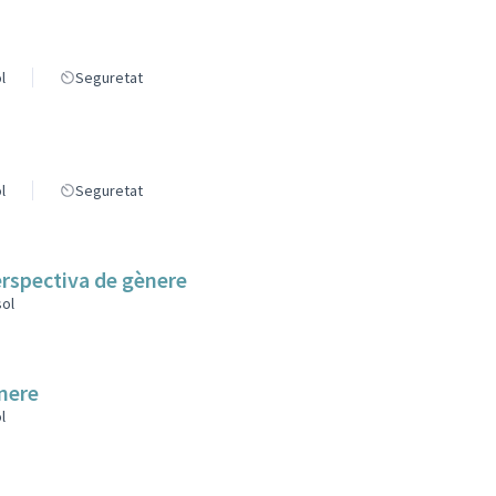
l
Seguretat
l
Seguretat
erspectiva de gènere
sol
ènere
l