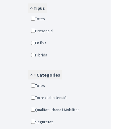
Tipus
Totes
Presencial
En línia
Híbrida
~ Categories
Totes
Torre d'alta tensió
Qualitat urbana i Mobilitat
Seguretat