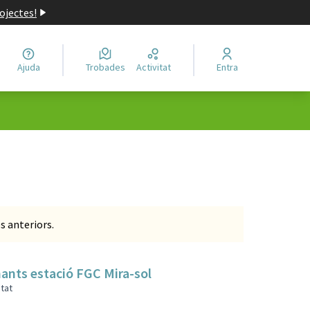
ojectes!
Ajuda
Trobades
Activitat
Entra
Leaflet
|
©
HERE maps
 com a punts al mapa. L'element es pot fer servir amb un lector 
s anteriors.
nants estació FGC Mira-sol
itat