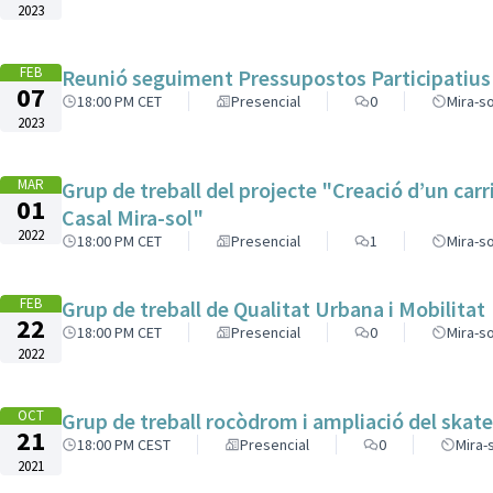
2023
FEB
Reunió seguiment Pressupostos Participatius
07
18:00 PM CET
Presencial
0
Mira-so
2023
MAR
Grup de treball del projecte "Creació d’un carri
01
Casal Mira-sol"
2022
18:00 PM CET
Presencial
1
Mira-so
FEB
Grup de treball de Qualitat Urbana i Mobilitat
22
18:00 PM CET
Presencial
0
Mira-so
2022
OCT
Grup de treball rocòdrom i ampliació del skat
21
18:00 PM CEST
Presencial
0
Mira-
2021