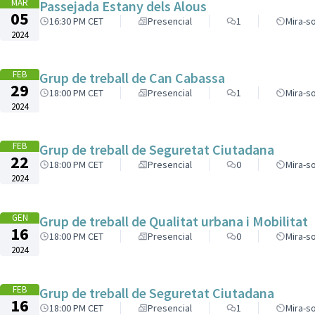
MAR
Passejada Estany dels Alous
05
16:30 PM CET
Presencial
1
Mira-so
2024
FEB
Grup de treball de Can Cabassa
29
18:00 PM CET
Presencial
1
Mira-so
2024
FEB
Grup de treball de Seguretat Ciutadana
22
18:00 PM CET
Presencial
0
Mira-so
2024
GEN
Grup de treball de Qualitat urbana i Mobilitat
16
18:00 PM CET
Presencial
0
Mira-so
2024
FEB
Grup de treball de Seguretat Ciutadana
16
18:00 PM CET
Presencial
1
Mira-so