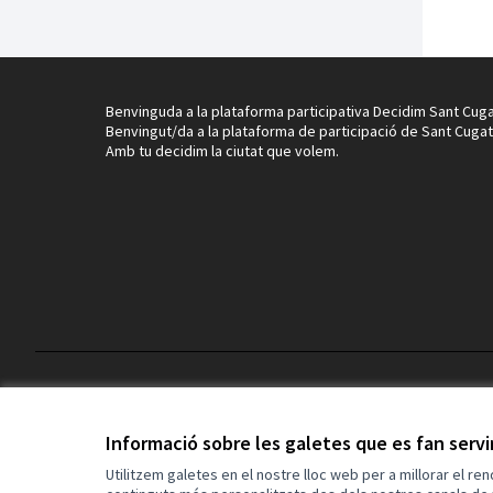
Benvinguda a la plataforma participativa Decidim Sant Cuga
Benvingut/da a la plataforma de participació de Sant Cugat
Amb tu decidim la ciutat que volem.
Termes i condicions d'ús
Configuració de les galetes
Informació sobre les galetes que es fan serv
Utilitzem galetes en el nostre lloc web per a millorar el re