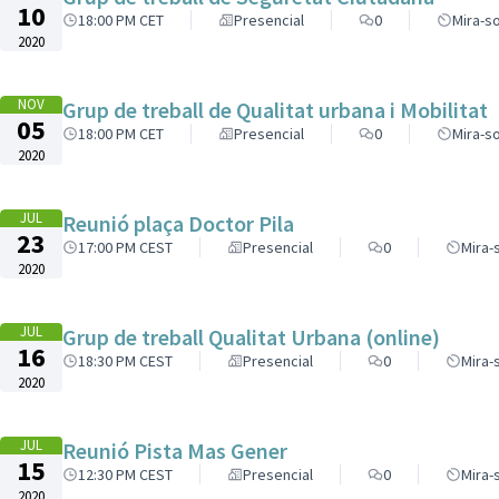
10
18:00 PM CET
Presencial
0
Mira-so
2020
NOV
Grup de treball de Qualitat urbana i Mobilitat
05
18:00 PM CET
Presencial
0
Mira-so
2020
JUL
Reunió plaça Doctor Pila
23
17:00 PM CEST
Presencial
0
Mira-
2020
JUL
Grup de treball Qualitat Urbana (online)
16
18:30 PM CEST
Presencial
0
Mira-
2020
JUL
Reunió Pista Mas Gener
15
12:30 PM CEST
Presencial
0
Mira-
2020