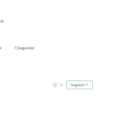
sol
l
Seguretat
1
2
Següent