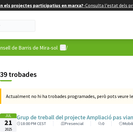
 els projectes participatius en marxa?
-
Consulta l'estat dels pr
'usuari
Menú d'usuari
nsell de Barris de Mira-sol
/
 el mapa
39
t element és un mapa que presenta els components d'aquesta pàgina
39 trobades
Actualment no hi ha trobades programades, però pots veure le
JUL
Grup de treball del projecte Ampliació pas via
21
18:00 PM CEST
Presencial
0
Mobil
2025