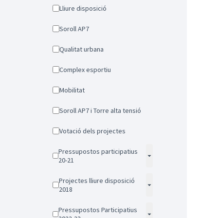
Lliure disposició
Soroll AP7
Qualitat urbana
Complex esportiu
Mobilitat
Soroll AP7 i Torre alta tensió
Votació dels projectes
Pressupostos participatius
20-21
Projectes lliure disposició
2018
Pressupostos Participatius