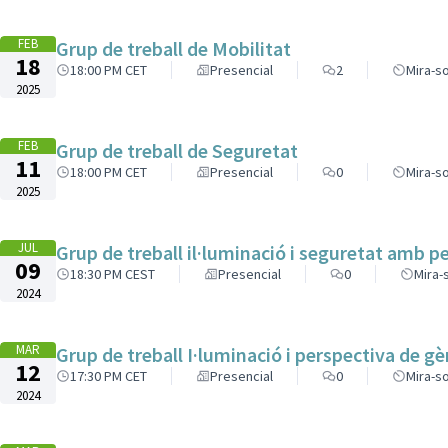
FEB
Grup de treball de Mobilitat
18
18:00 PM CET
Presencial
2
Mira-so
2025
FEB
Grup de treball de Seguretat
11
18:00 PM CET
Presencial
0
Mira-so
2025
JUL
Grup de treball il·luminació i seguretat amb p
09
18:30 PM CEST
Presencial
0
Mira-
2024
MAR
Grup de treball I·luminació i perspectiva de g
12
17:30 PM CET
Presencial
0
Mira-so
2024