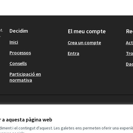
t.
Decidim
El meu compte
Re
.
Inici
Crea un compte
Act
Processos
Entra
Tr
Consells
Dad
Participació en
normativa
ir a aquesta pàgina web
ndiment i el contingut d'aquest. Les galetes ens permeten oferir una experièn