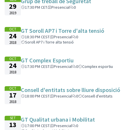
Grup de treball de Seguretat
29
17:30 PM CET
Presencial
0
2019
OCT
GT Soroll AP7 i Torre d'alta tensió
24
18:30 PM CEST
Presencial
0
Soroll AP7 i Torre alta tensió
2018
OCT
GT Complex Esportiu
24
17:30 PM CEST
Presencial
0
Complex esportiu
2018
OCT
Consell d'entitats sobre lliure disposició
17
18:00 PM CEST
Presencial
0
Consell d'entitats
2018
SET
GT Qualitat urbana i Mobilitat
13
17:00 PM CEST
Presencial
0