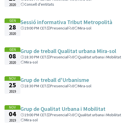
Consell d'entitats
2020
GEN
Sessió informativa Tribut Metropolità
28
19:00 PM CET
Presencial
0
Mira-sol
2020
GEN
Grup de treball Qualitat urbana Mira-sol
08
18:30 PM CET
Presencial
0
Qualitat urbana i Mobilitat
Mira-sol
2020
NOV
Grup de treball d'Urbanisme
25
18:30 PM CET
Presencial
0
Mira-sol
2019
NOV
Grup de Qualitat Urbana i Mobilitat
04
19:00 PM CET
Presencial
0
Qualitat urbana i Mobilitat
Mira-sol
2019