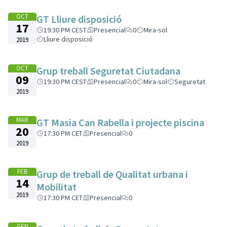
OCT
GT Lliure disposició
17
19:30 PM CEST
Presencial
0
Mira-sol
Lliure disposició
2019
OCT
Grup treball Seguretat Ciutadana
09
19:30 PM CEST
Presencial
0
Mira-sol
Seguretat
2019
MAR
GT Masia Can Rabella i projecte piscina
20
17:30 PM CET
Presencial
0
2019
FEB
Grup de treball de Qualitat urbana i
14
Mobilitat
2019
17:30 PM CET
Presencial
0
GEN