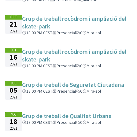
OCT
Grup de treball rocòdrom i ampliació del
21
skate-park
2021
18:00 PM CEST
Presencial
0
Mira-sol
SET
Grup de treball rocòdrom i ampliació del
16
skate-park
2021
18:00 PM CEST
Presencial
0
Mira-sol
JUL
Grup de treball de Seguretat Ciutadana
05
18:00 PM CEST
Presencial
0
Mira-sol
2021
MAI
Grup de treball de Qualitat Urbana
18
18:00 PM CEST
Presencial
0
Mira-sol
2021