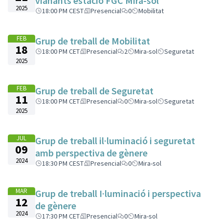
vianants estació FGC Mira-sol
2025
18:00 PM CEST
Presencial
0
Mobilitat
FEB
Grup de treball de Mobilitat
18
18:00 PM CET
Presencial
2
Mira-sol
Seguretat
2025
FEB
Grup de treball de Seguretat
11
18:00 PM CET
Presencial
0
Mira-sol
Seguretat
2025
JUL
Grup de treball il·luminació i seguretat
09
amb perspectiva de gènere
2024
18:30 PM CEST
Presencial
0
Mira-sol
MAR
Grup de treball I·luminació i perspectiva
12
de gènere
2024
17:30 PM CET
Presencial
0
Mira-sol