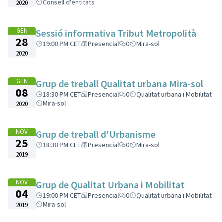
Consell d'entitats
2020
GEN
Sessió informativa Tribut Metropolità
28
19:00 PM CET
Presencial
0
Mira-sol
2020
GEN
Grup de treball Qualitat urbana Mira-sol
08
18:30 PM CET
Presencial
0
Qualitat urbana i Mobilitat
Mira-sol
2020
NOV
Grup de treball d'Urbanisme
25
18:30 PM CET
Presencial
0
Mira-sol
2019
NOV
Grup de Qualitat Urbana i Mobilitat
04
19:00 PM CET
Presencial
0
Qualitat urbana i Mobilitat
Mira-sol
2019