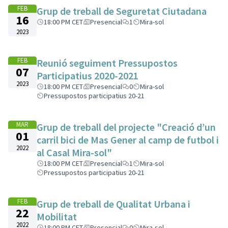
FEB
Grup de treball de Seguretat Ciutadana
16
18:00 PM CET
Presencial
1
Mira-sol
2023
FEB
Reunió seguiment Pressupostos
07
Participatius 2020-2021
2023
18:00 PM CET
Presencial
0
Mira-sol
Pressupostos participatius 20-21
MAR
Grup de treball del projecte "Creació d’un
01
carril bici de Mas Gener al camp de futbol i
2022
al Casal Mira-sol"
18:00 PM CET
Presencial
1
Mira-sol
Pressupostos participatius 20-21
FEB
Grup de treball de Qualitat Urbana i
22
Mobilitat
2022
18:00 PM CET
Presencial
0
Mira-sol