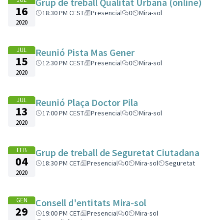
Grup de treball Qualitat Urbana (online)
16
18:30 PM CEST
Presencial
0
Mira-sol
2020
JUL
Reunió Pista Mas Gener
15
12:30 PM CEST
Presencial
0
Mira-sol
2020
JUL
Reunió Plaça Doctor Pila
13
17:00 PM CEST
Presencial
0
Mira-sol
2020
FEB
Grup de treball de Seguretat Ciutadana
04
18:30 PM CET
Presencial
0
Mira-sol
Seguretat
2020
GEN
Consell d'entitats Mira-sol
29
19:00 PM CET
Presencial
0
Mira-sol