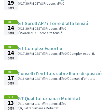
29
17:30 PM CET
Presencial
0
2019
OCT
GT Soroll AP7 i Torre d'alta tensió
24
18:30 PM CEST
Presencial
0
Soroll AP7 i Torre alta tensió
2018
OCT
GT Complex Esportiu
24
17:30 PM CEST
Presencial
0
Complex esportiu
2018
OCT
Consell d'entitats sobre lliure disposició
17
18:00 PM CEST
Presencial
0
Consell d'entitats
2018
SET
GT Qualitat urbana i Mobilitat
13
17:00 PM CEST
Presencial
0
Qualitat urbana i Mobilitat
2018