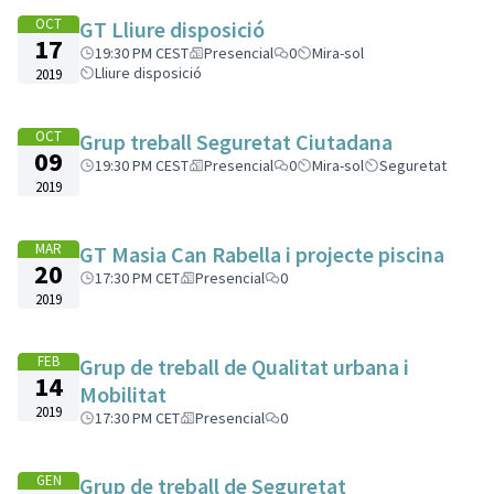
OCT
GT Lliure disposició
17
19:30 PM CEST
Presencial
0
Mira-sol
Lliure disposició
2019
OCT
Grup treball Seguretat Ciutadana
09
19:30 PM CEST
Presencial
0
Mira-sol
Seguretat
2019
MAR
GT Masia Can Rabella i projecte piscina
20
17:30 PM CET
Presencial
0
2019
FEB
Grup de treball de Qualitat urbana i
14
Mobilitat
2019
17:30 PM CET
Presencial
0
GEN
Grup de treball de Seguretat