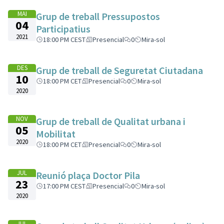
MAI
Grup de treball Pressupostos
04
Participatius
2021
18:00 PM CEST
Presencial
0
Mira-sol
DES
Grup de treball de Seguretat Ciutadana
10
18:00 PM CET
Presencial
0
Mira-sol
2020
NOV
Grup de treball de Qualitat urbana i
05
Mobilitat
2020
18:00 PM CET
Presencial
0
Mira-sol
JUL
Reunió plaça Doctor Pila
23
17:00 PM CEST
Presencial
0
Mira-sol
2020
JUL