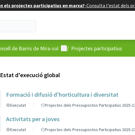
 els projectes participatius en marxa?
-
Consulta l'estat dels pr
'usuari
Menú d'usuari
nsell de Barris de Mira-sol
/
Projectes participatius
Estat d'execució global
Formació i difusió d'horticultura i diversitat
Executat
Projectes dels Pressupostos Participatius 2025-2
Activitats per a joves
Executat
Projectes dels Pressupostos Participatius 2025-2