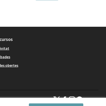
cursos
ivitat
obades
es obertes
Decidim Sant Cugat a X
Decidim Sant Cugat a Facebook
Decidim Sant Cugat a Inst
Decidim Sant Cugat a
(Enllaç extern)
(Enllaç extern)
(Enllaç extern)
(Enllaç extern)