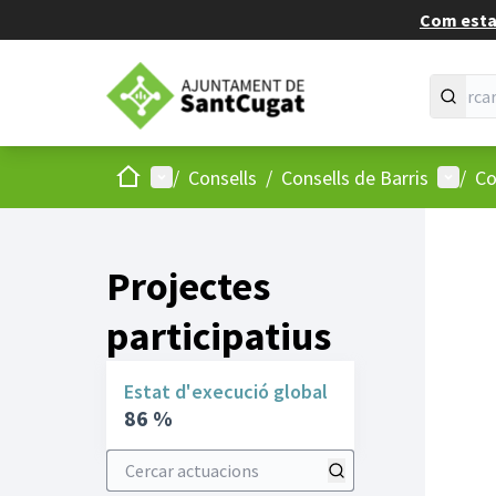
Com estan
Inici
Menú principal
Menú d
/
Consells
/
Consells de Barris
/
Co
Projectes
participatius
Estat d'execució global
86 %
Cercar actuacions