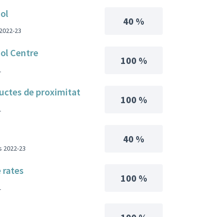
sol
40 %
 2022-23
sol Centre
100 %
1
uctes de proximitat
100 %
1
40 %
s 2022-23
e rates
100 %
1