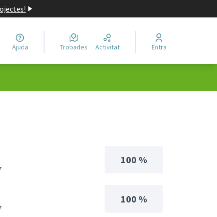
ojectes!
Ajuda
Trobades
Activitat
Entra
100 %
7
100 %
7