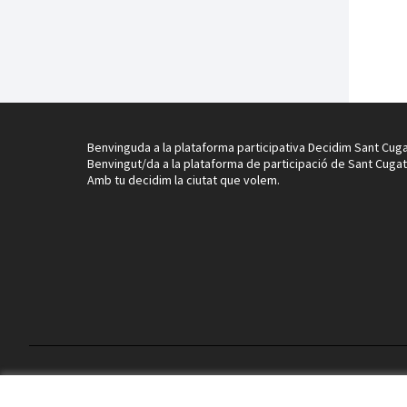
Benvinguda a la plataforma participativa Decidim Sant Cuga
Benvingut/da a la plataforma de participació de Sant Cugat
Amb tu decidim la ciutat que volem.
Termes i condicions d'ús
Configuració de les galetes