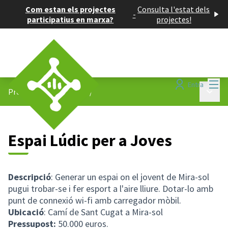
Com estan els projectes
Consulta l'estat dels
-
participatius en marxa?
projectes!
Menú
Entra
Menú p
Projectes participatius
/
Espai Lúdic per a Joves
Descripció
: Generar un espai on el jovent de Mira-sol
pugui trobar-se i fer esport a l'aire lliure. Dotar-lo amb
punt de connexió wi-fi amb carregador mòbil.
Ubicació
: Camí de Sant Cugat a Mira-sol
Pressupost:
50.000 euros.