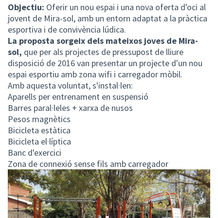
Objectiu:
Oferir un nou espai i una nova oferta d'oci al
jovent de Mira-sol, amb un entorn adaptat a la pràctica
esportiva i de convivència lúdica.
La proposta sorgeix dels mateixos joves de Mira-
sol,
que per als projectes de pressupost de lliure
disposició de 2016 van presentar un projecte d'un nou
espai esportiu amb zona wifi i carregador mòbil.
Amb aquesta voluntat, s'instal·len:
Aparells per entrenament en suspensió
Barres paral·leles + xarxa de nusos
Pesos magnètics
Bicicleta estàtica
Bicicleta el·líptica
Banc d'exercici
Zona de connexió sense fils amb carregador