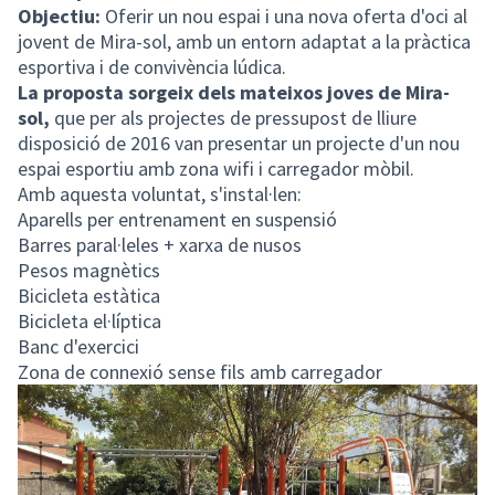
Objectiu:
Oferir un nou espai i una nova oferta d'oci al
jovent de Mira-sol, amb un entorn adaptat a la pràctica
esportiva i de convivència lúdica.
La proposta sorgeix dels mateixos joves de Mira-
sol,
que per als projectes de pressupost de lliure
disposició de 2016 van presentar un projecte d'un nou
espai esportiu amb zona wifi i carregador mòbil.
Amb aquesta voluntat, s'instal·len:
Aparells per entrenament en suspensió
Barres paral·leles + xarxa de nusos
Pesos magnètics
Bicicleta estàtica
Bicicleta el·líptica
Banc d'exercici
Zona de connexió sense fils amb carregador