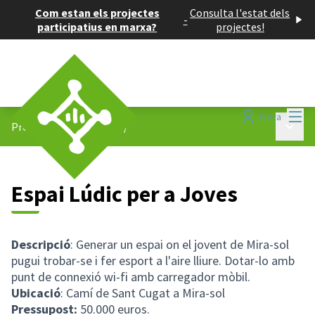
Com estan els projectes
Consulta l'estat dels
-
participatius en marxa?
projectes!
Menú
Entra
Menú p
Projectes participatius
/
Espai Lúdic per a Joves
Descripció
: Generar un espai on el jovent de Mira-sol
pugui trobar-se i fer esport a l'aire lliure. Dotar-lo amb
punt de connexió wi-fi amb carregador mòbil.
Ubicació
: Camí de Sant Cugat a Mira-sol
Pressupost:
50.000 euros.