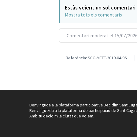
Estàs veient un sol comentari
Mostra tots els comentaris
Comentari moderat el 15/07/2026
Referència: SCG-MEET-2019-04-96
Benvinguda a la plataforma participativa Decidim Sant Cuga
Benvingut/da a la plataforma de participació de Sant Cugat
Amb tu decidim la ciutat que volem.