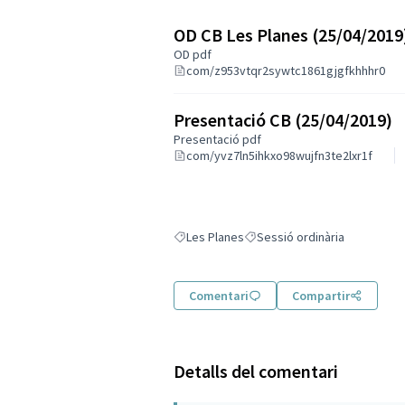
OD CB Les Planes (25/04/2019
OD pdf
com/z953vtqr2sywtc1861gjgfkhhhr0
Presentació CB (25/04/2019)
Presentació pdf
com/yvz7ln5ihkxo98wujfn3te2lxr1f
Les Planes
Sessió ordinària
Resultats en filtrar per: Les Planes
Resultats en filtrar per: Sessi
Comentari
Compartir
Detalls del comentari