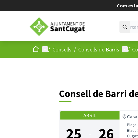
Com estan
Inici
Menú principal
Menú d
/
Consells
/
Consells de Barris
/
Co
Consell de Barri d
ABRIL
Casal
Plaça 
25
26
Blau, 
-
Cugat