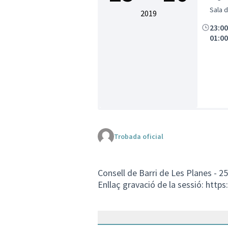
Sala 
2019
23:0
01:0
Trobada oficial
Consell de Barri de Les Planes - 2
Enllaç gravació de la sessió:
https