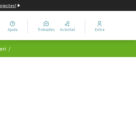
ojectes!
Ajuda
Trobades
Activitat
Entra
rri
/