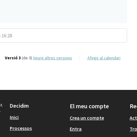
 16:28
Versió 3
(de 3)
veure altres versions
Afegir al calendari
t.
Decidim
El meu compte
Re
.
Inici
Crea un compte
Act
Processos
Entra
Tr