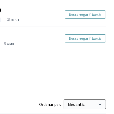
)
Descarregar fitxer
30 KB
Descarregar fitxer
4 MB
ó ordinària
Ordenar per: