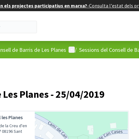
 els projectes participatius en marxa?
-
Consulta l'estat dels pr
'usuari
Menú d'usuari
nsell de Barris de Les Planes
/
Sessions del Consell de Ba
e Les Planes - 25/04/2019
 les Planes
de la Creu d'en
7 08196 Sant