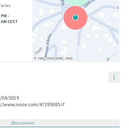
d'actes
0 PM
-
0 AM CEST
(Enllaç extern)
Contr
5/04/2019
://www.ivoox.com/47295085
(Enllaç extern)
Documents