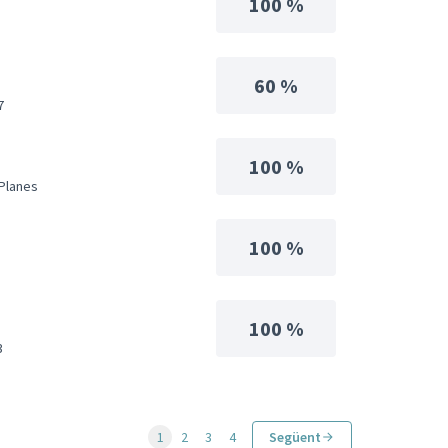
100 %
60 %
7
100 %
 Planes
100 %
100 %
3
1
2
3
4
Següent