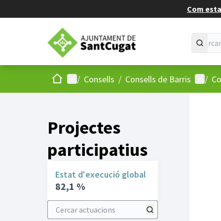
Com estan
Inici
Menú principal
Menú d
/
Consells
/
Consells de Barris
/
Co
Projectes
participatius
Estat d'execució global
82,1 %
Cercar actuacions