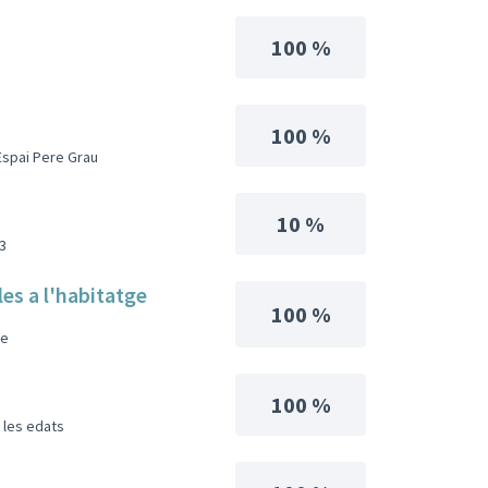
100 %
100 %
l'Espai Pere Grau
10 %
3
es a l'habitatge
100 %
ge
100 %
 les edats