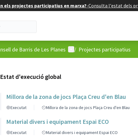
 els projectes participatius en marxa?
-
Consulta l'estat dels pr
'usuari
Menú d'usuari
nsell de Barris de Les Planes
/
Projectes participatius
Estat d'execució global
Millora de la zona de jocs Plaça Creu d'en Blau
Executat
Millora de la zona de jocs Plaça Creu d'en Blau
Material divers i equipament Espai ECO
Executat
Material divers i equipament Espai ECO