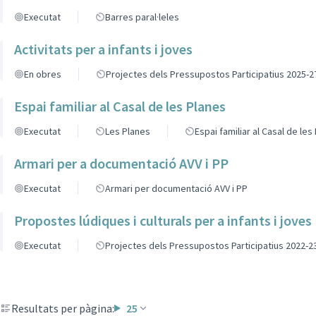
Executat
Barres paral·leles
Activitats per a infants i joves
En obres
Projectes dels Pressupostos Participatius 2025-2
Espai familiar al Casal de les Planes
Executat
Les Planes
Espai familiar al Casal de les
Armari per a documentació AVV i PP
Executat
Armari per documentació AVV i PP
Propostes lúdiques i culturals per a infants i joves
Executat
Projectes dels Pressupostos Participatius 2022-2
Resultats per pàgina:
25