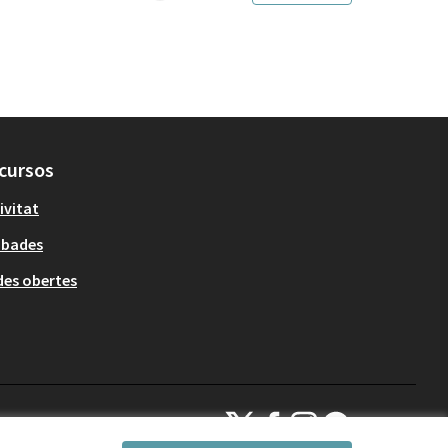
cursos
ivitat
obades
es obertes
Decidim Sant Cugat a X
Decidim Sant Cugat a Facebook
Decidim Sant Cugat a Inst
Decidim Sant Cugat a