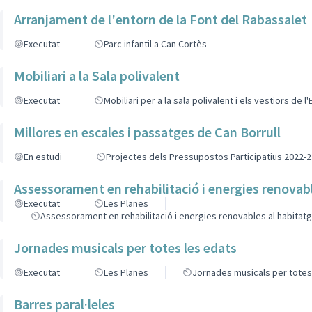
Arranjament de l'entorn de la Font del Rabassalet
Executat
Parc infantil a Can Cortès
Mobiliari a la Sala polivalent
Executat
Mobiliari per a la sala polivalent i els vestiors de 
Millores en escales i passatges de Can Borrull
En estudi
Projectes dels Pressupostos Participatius 2022-2
Assessorament en rehabilitació i energies renovabl
Executat
Les Planes
Assessorament en rehabilitació i energies renovables al habitat
Jornades musicals per totes les edats
Executat
Les Planes
Jornades musicals per totes
Barres paral·leles