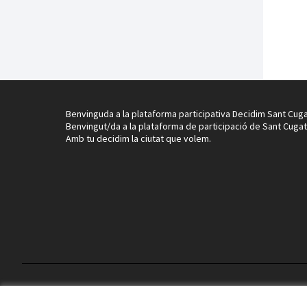
Benvinguda a la plataforma participativa Decidim Sant Cuga
Benvingut/da a la plataforma de participació de Sant Cugat
Amb tu decidim la ciutat que volem.
Termes i condicions d'ús
Configuració de les galetes