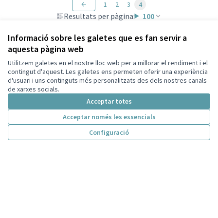
1
2
3
4
Resultats per pàgina:
100
Informació sobre les galetes que es fan servir a
aquesta pàgina web
Utilitzem galetes en el nostre lloc web per a millorar el rendiment i el
contingut d'aquest. Les galetes ens permeten oferir una experiència
d'usuari i uns continguts més personalitzats des dels nostres canals
de xarxes socials.
Acceptar totes
Acceptar només les essencials
Configuració
Termes i condicions d'ús
Configuració de les galetes
Decidim Sant Cugat a X
Decidim Sant Cugat a Facebook
Decidim Sant Cugat a Instagram
Decidim Sant Cugat a GitHub
(Enllaç extern)
(Enllaç extern)
(Enllaç extern)
(Enllaç extern)
Amb llicènc
(Enllaç exte
(Enllaç extern)
Web creada amb
programari lliure
.
(Enllaç extern)