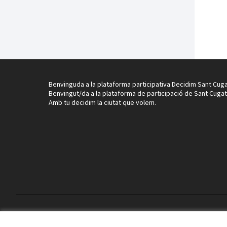
Benvinguda a la plataforma participativa Decidim Sant Cuga
Benvingut/da a la plataforma de participació de Sant Cugat
Amb tu decidim la ciutat que volem.
Termes i condicions d'ús
Configuració de les galetes