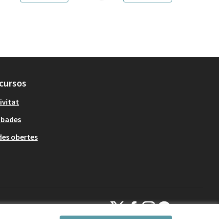
cursos
ivitat
obades
es obertes
Decidim Sant Cugat a X
Decidim Sant Cugat a Facebook
Decidim Sant Cugat a Inst
Decidim Sant Cugat a