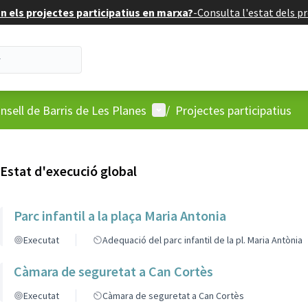
 els projectes participatius en marxa?
-
Consulta l'estat dels pr
'usuari
Menú d'usuari
nsell de Barris de Les Planes
/
Projectes participatius
Estat d'execució global
Parc infantil a la plaça Maria Antonia
Executat
Adequació del parc infantil de la pl. Maria Antònia
Càmara de seguretat a Can Cortès
Executat
Càmara de seguretat a Can Cortès