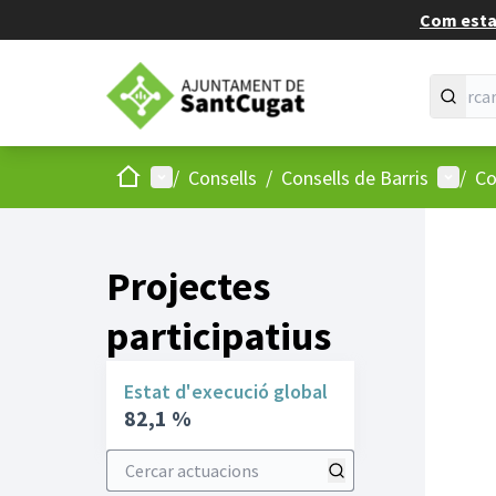
Com estan
Inici
Menú principal
Menú d
/
Consells
/
Consells de Barris
/
Co
Projectes
participatius
Estat d'execució global
82,1 %
Cercar actuacions