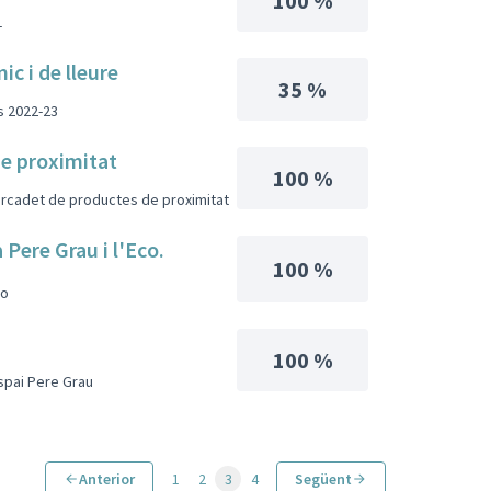
100 %
1
ic i de lleure
35 %
s 2022-23
e proximitat
100 %
rcadet de productes de proximitat
 Pere Grau i l'Eco.
100 %
co
100 %
Espai Pere Grau
Anterior
1
2
3
4
Següent