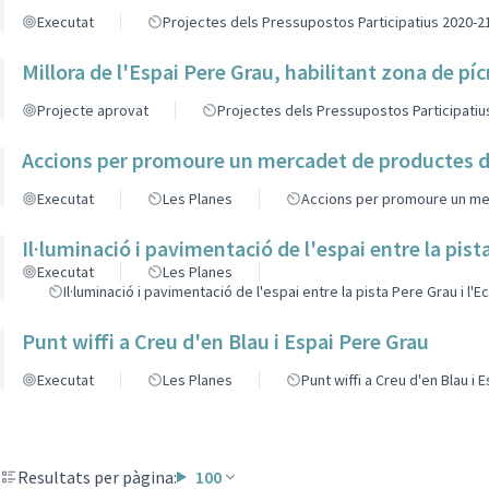
Executat
Projectes dels Pressupostos Participatius 2020-2
Millora de l'Espai Pere Grau, habilitant zona de pícn
Projecte aprovat
Projectes dels Pressupostos Participatiu
Accions per promoure un mercadet de productes d
Executat
Les Planes
Accions per promoure un me
Il·luminació i pavimentació de l'espai entre la pista
Executat
Les Planes
Il·luminació i pavimentació de l'espai entre la pista Pere Grau i l'E
Punt wiffi a Creu d'en Blau i Espai Pere Grau
Executat
Les Planes
Punt wiffi a Creu d'en Blau i 
Resultats per pàgina:
100