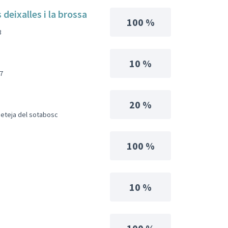
deixalles i la brossa
100 %
3
10 %
7
20 %
neteja del sotabosc
100 %
10 %