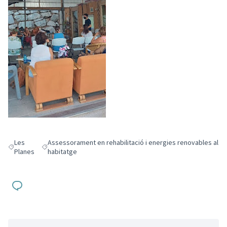
Les
Assessorament en rehabilitació i energies renovables al
Resultats en filtrar per: Les Planes
Resultats en filtrar per: Assessorament en rehabilitació i en
Planes
habitatge