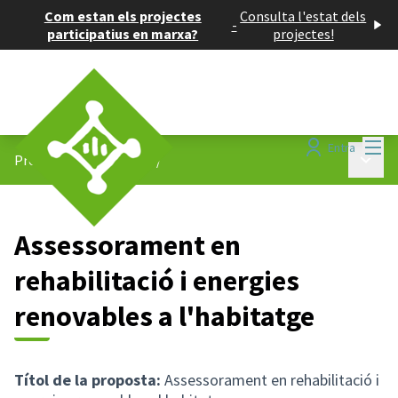
Com estan els projectes
Consulta l'estat dels
-
participatius en marxa?
projectes!
Menú
Entra
Menú p
Projectes participatius
/
Assessorament en
rehabilitació i energies
renovables a l'habitatge
Títol de la proposta:
Assessorament en rehabilitació i