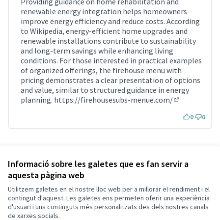
Providing guidance on home rehabilitation and
renewable energy integration helps homeowners
improve energy efficiency and reduce costs. According
to Wikipedia, energy-efficient home upgrades and
renewable installations contribute to sustainability
and long-term savings while enhancing living
conditions. For those interested in practical examples
of organized offerings, the firehouse menu with
pricing demonstrates a clear presentation of options
and value, similar to structured guidance in energy
planning.
https://firehousesubs-menue.com/
(Enllaç exter
0
0
Referència: SCG-RESU-2021-10-279
Versió 6
(de 6)
veure altres versions
Informació sobre les galetes que es fan servir a
aquesta pàgina web
Utilitzem galetes en el nostre lloc web per a millorar el rendiment i el
Termes i condicions d'ús
contingut d'aquest. Les galetes ens permeten oferir una experiència
Configuració de les galetes
d'usuari i uns continguts més personalitzats des dels nostres canals
Decidim Sant Cugat a X
Decidim Sant Cugat a Facebook
Decidim Sant Cugat a Instagram
Decidim Sant Cugat a GitHub
de xarxes socials.