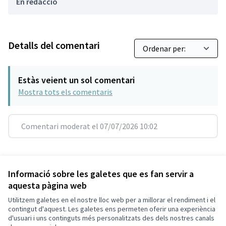
En redacció
Detalls del comentari
Estàs veient un sol comentari
Mostra tots els comentaris
Comentari moderat el 07/07/2026 10:02
Referència: SCG-RESU-2021-10-269
Versió 3
(de 3)
veure altres versions
Informació sobre les galetes que es fan servir a
aquesta pàgina web
Utilitzem galetes en el nostre lloc web per a millorar el rendiment i el
Termes i condicions d'ús
contingut d'aquest. Les galetes ens permeten oferir una experiència
Configuració de les galetes
d'usuari i uns continguts més personalitzats des dels nostres canals
Decidim Sant Cugat a X
Decidim Sant Cugat a Facebook
Decidim Sant Cugat a Instagram
Decidim Sant Cugat a GitHub