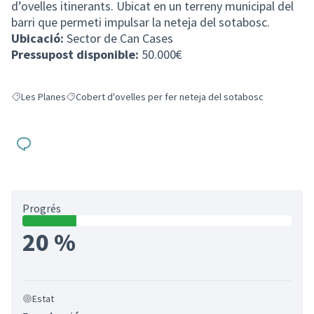
d’ovelles itinerants. Ubicat en un terreny municipal del
barri que permeti impulsar la neteja del sotabosc.
Ubicació:
Sector de Can Cases
Pressupost disponible:
50.000€
Les Planes
Cobert d'ovelles per fer neteja del sotabosc
Resultats en filtrar per: Les Planes
Resultats en filtrar per: Cobert d'ovelles per fer neteja de
Progrés
20 %
Estat