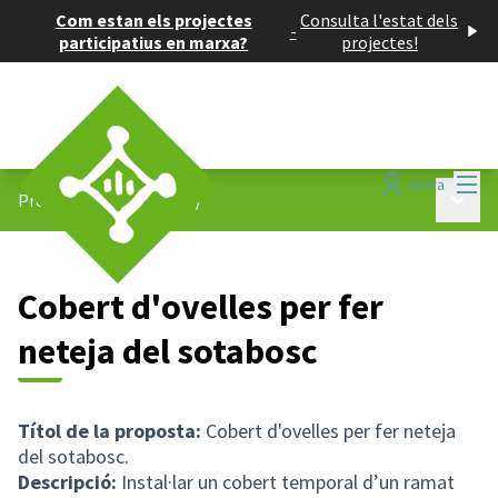
Com estan els projectes
Consulta l'estat dels
-
participatius en marxa?
projectes!
Menú
Entra
Menú p
Projectes participatius
/
Cobert d'ovelles per fer
neteja del sotabosc
Títol de la proposta:
Cobert d'ovelles per fer neteja
del sotabosc.
Descripció:
Instal·lar un cobert temporal d’un ramat