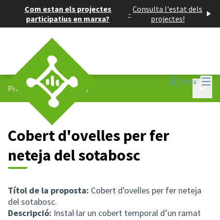
Com estan els projectes
Consulta l'estat dels
-
participatius en marxa?
projectes!
Menú
Entra
Menú p
Projectes participatius
/
Cobert d'ovelles per fer
neteja del sotabosc
Títol de la proposta:
Cobert d'ovelles per fer neteja
del sotabosc.
Descripció:
Instal·lar un cobert temporal d’un ramat