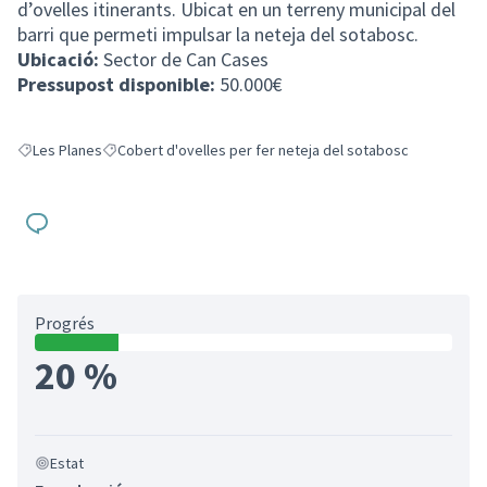
d’ovelles itinerants. Ubicat en un terreny municipal del
barri que permeti impulsar la neteja del sotabosc.
Ubicació:
Sector de Can Cases
Pressupost disponible:
50.000€
Les Planes
Cobert d'ovelles per fer neteja del sotabosc
Resultats en filtrar per: Les Planes
Resultats en filtrar per: Cobert d'ovelles per fer neteja de
Progrés
20 %
Estat