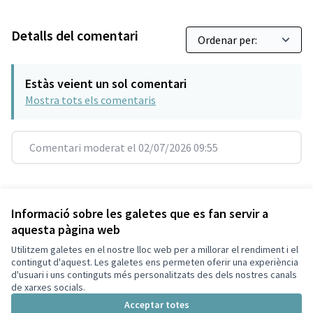
Detalls del comentari
Estàs veient un sol comentari
Mostra tots els comentaris
Comentari moderat el 02/07/2026 09:55
Referència: SCG-RESU-2019-07-171
Versió 7
(de 7)
veure altres versions
Informació sobre les galetes que es fan servir a
aquesta pàgina web
Utilitzem galetes en el nostre lloc web per a millorar el rendiment i el
Termes i condicions d'ús
contingut d'aquest. Les galetes ens permeten oferir una experiència
Configuració de les galetes
d'usuari i uns continguts més personalitzats des dels nostres canals
Decidim Sant Cugat a X
Decidim Sant Cugat a Facebook
Decidim Sant Cugat a Instagram
Decidim Sant Cugat a GitHub
de xarxes socials.
(Enllaç extern)
(Enllaç extern)
(Enllaç extern)
(Enllaç extern)
Acceptar totes