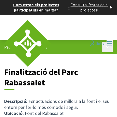
Com estan els projectes
Consulta l'estat dels
-
participatius en marxa?
projectes!
Menú
Entra
Menú p
Projectes participatius
/
Finalització del Parc
Rabassalet
Descripció:
Fer actuacions de millora a la font i el seu
entorn per fer-lo més còmode i segur.
Ubicació:
Font del Rabassalet