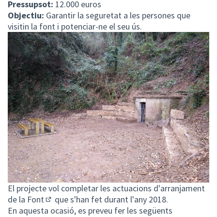
Pressupsot:
12.000 euros
Objectiu:
Garantir la seguretat a les persones que
visitin la font i potenciar-ne el seu ús.
El projecte vol completar les actuacions d'
arranjament
de la Font
que s'han fet durant l'any 2018.
(Obrir en una pestanya nova)
En aquesta ocasió, es preveu fer les següents