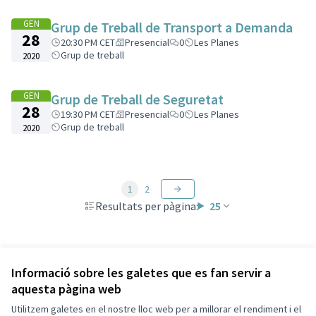
GEN
Grup de Treball de Transport a Demanda
28
20:30 PM CET
Presencial
0
Les Planes
Grup de treball
2020
GEN
Grup de Treball de Seguretat
28
19:30 PM CET
Presencial
0
Les Planes
Grup de treball
2020
1
2
Resultats per pàgina:
25
Veure totes les trobades cancel·lades
Informació sobre les galetes que es fan servir a
aquesta pàgina web
Utilitzem galetes en el nostre lloc web per a millorar el rendiment i el
Termes i condicions d'ús