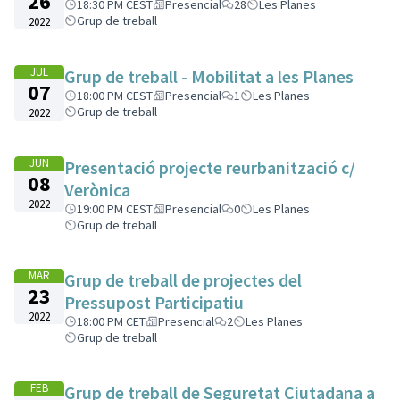
26
18:30 PM CEST
Presencial
28
Les Planes
Grup de treball
2022
JUL
Grup de treball - Mobilitat a les Planes
07
18:00 PM CEST
Presencial
1
Les Planes
Grup de treball
2022
JUN
Presentació projecte reurbanització c/
08
Verònica
2022
19:00 PM CEST
Presencial
0
Les Planes
Grup de treball
MAR
Grup de treball de projectes del
23
Pressupost Participatiu
2022
18:00 PM CET
Presencial
2
Les Planes
Grup de treball
FEB
Grup de treball de Seguretat Ciutadana a