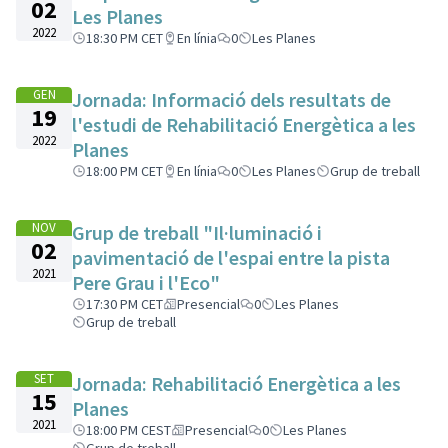
02
Les Planes
2022
18:30 PM CET
En línia
0
Les Planes
GEN
Jornada: Informació dels resultats de
19
l'estudi de Rehabilitació Energètica a les
2022
Planes
18:00 PM CET
En línia
0
Les Planes
Grup de treball
NOV
Grup de treball "Il·luminació i
02
pavimentació de l'espai entre la pista
2021
Pere Grau i l'Eco"
17:30 PM CET
Presencial
0
Les Planes
Grup de treball
SET
Jornada: Rehabilitació Energètica a les
15
Planes
2021
18:00 PM CEST
Presencial
0
Les Planes