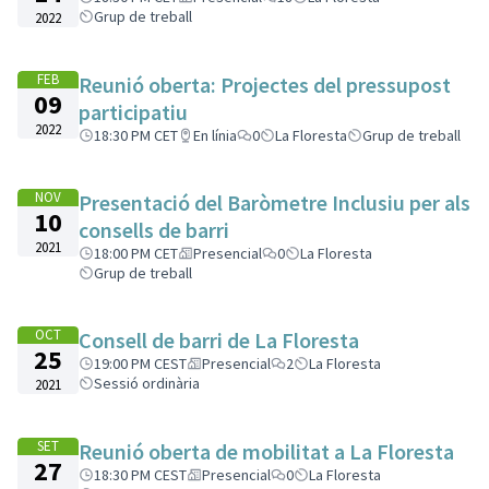
Grup de treball
2022
FEB
Reunió oberta: Projectes del pressupost
09
participatiu
2022
18:30 PM CET
En línia
0
La Floresta
Grup de treball
NOV
Presentació del Baròmetre Inclusiu per als
10
consells de barri
2021
18:00 PM CET
Presencial
0
La Floresta
Grup de treball
OCT
Consell de barri de La Floresta
25
19:00 PM CEST
Presencial
2
La Floresta
Sessió ordinària
2021
SET
Reunió oberta de mobilitat a La Floresta
27
18:30 PM CEST
Presencial
0
La Floresta