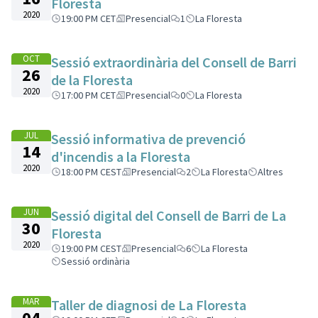
Floresta
2020
19:00 PM CET
Presencial
1
La Floresta
OCT
Sessió extraordinària del Consell de Barri
26
de la Floresta
2020
17:00 PM CET
Presencial
0
La Floresta
JUL
Sessió informativa de prevenció
14
d'incendis a la Floresta
2020
18:00 PM CEST
Presencial
2
La Floresta
Altres
JUN
Sessió digital del Consell de Barri de La
30
Floresta
2020
19:00 PM CEST
Presencial
6
La Floresta
Sessió ordinària
MAR
Taller de diagnosi de La Floresta
04