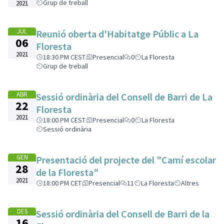
Grup de treball
2021
JUL
Reunió oberta d'Habitatge Públic a La
06
Floresta
2021
18:30 PM CEST
Presencial
0
La Floresta
Grup de treball
ABR
Sessió ordinària del Consell de Barri de La
22
Floresta
2021
18:00 PM CEST
Presencial
0
La Floresta
Sessió ordinària
GEN
Presentació del projecte del "Camí escolar
28
de la Floresta"
2021
18:00 PM CET
Presencial
11
La Floresta
Altres
DES
Sessió ordinària del Consell de Barri de la
16