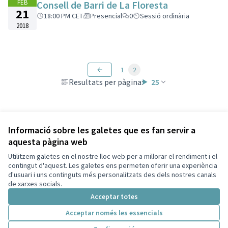
FEB
Consell de Barri de La Floresta
21
18:00 PM CET
Presencial
0
Sessió ordinària
2018
1
2
Resultats per pàgina:
25
Veure totes les trobades cancel·lades
Informació sobre les galetes que es fan servir a
aquesta pàgina web
Utilitzem galetes en el nostre lloc web per a millorar el rendiment i el
Termes i condicions d'ús
contingut d'aquest. Les galetes ens permeten oferir una experiència
Configuració de les galetes
d'usuari i uns continguts més personalitzats des dels nostres canals
Decidim Sant Cugat a X
Decidim Sant Cugat a Facebook
Decidim Sant Cugat a Instagram
Decidim Sant Cugat a GitHub
de xarxes socials.
(Enllaç extern)
(Enllaç extern)
(Enllaç extern)
(Enllaç extern)
Acceptar totes
Acceptar només les essencials
Amb llicènc
(Enllaç exte