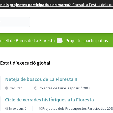
 els projectes participatius en marxa?
-
Consulta l'estat dels pr
'usuari
Menú d'usuari
nsell de Barris de La Floresta
/
Projectes participatius
Estat d'execució global
Neteja de boscos de La Floresta II
Executat
Projectes de Lliure Disposició 2018
Cicle de xerrades històriques a la Floresta
En execució
Projectes dels Pressupostos Participatius 202