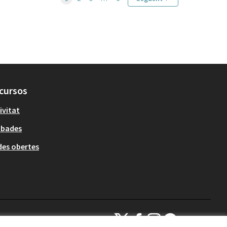
cursos
ivitat
obades
es obertes
Decidim Sant Cugat a X
Decidim Sant Cugat a Facebook
Decidim Sant Cugat a Inst
Decidim Sant Cugat a