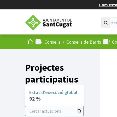
Com estan
Inici
Menú principal
Menú d
/
Consells
/
Consells de Barris
/
Co
Projectes
participatius
Estat d'execució global
92 %
Cercar actuacions