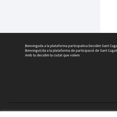
Benvinguda a la plataforma participativa Decidim Sant Cuga
Benvingut/da a la plataforma de participació de Sant Cugat
Amb tu decidim la ciutat que volem.
Termes i condicions d'ús
Configuració de les galetes