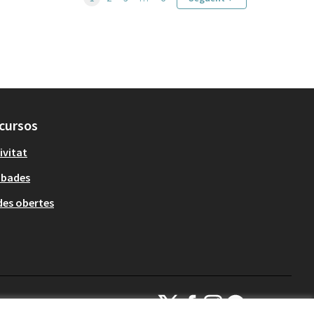
cursos
ivitat
obades
es obertes
Decidim Sant Cugat a X
Decidim Sant Cugat a Facebook
Decidim Sant Cugat a Inst
Decidim Sant Cugat a