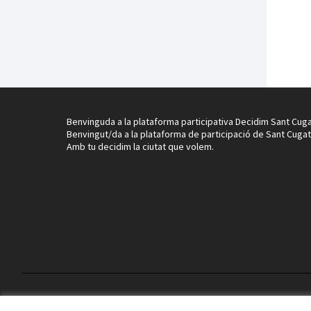
Benvinguda a la plataforma participativa Decidim Sant Cuga
Benvingut/da a la plataforma de participació de Sant Cugat
Amb tu decidim la ciutat que volem.
Termes i condicions d'ús
Configuració de les galetes