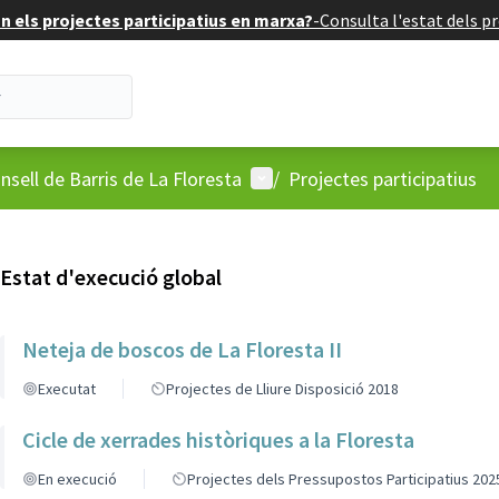
 els projectes participatius en marxa?
-
Consulta l'estat dels pr
'usuari
Menú d'usuari
nsell de Barris de La Floresta
/
Projectes participatius
Estat d'execució global
Neteja de boscos de La Floresta II
Executat
Projectes de Lliure Disposició 2018
Cicle de xerrades històriques a la Floresta
En execució
Projectes dels Pressupostos Participatius 202