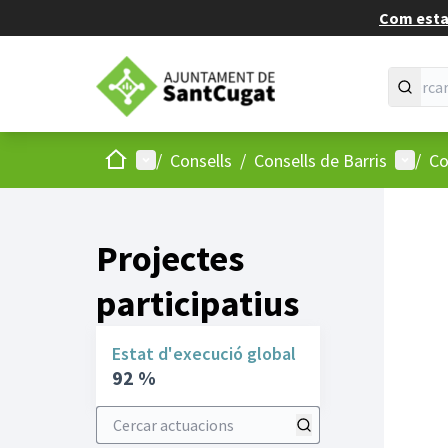
Com estan
Inici
Menú principal
Menú d
/
Consells
/
Consells de Barris
/
Co
Projectes
participatius
Estat d'execució global
92 %
Cercar actuacions