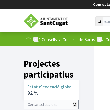
Com estan
Inici
Menú principal
Menú d
/
Consells
/
Consells de Barris
/
Co
Projectes
participatius
Estat d'execució global
92 %
Cercar actuacions