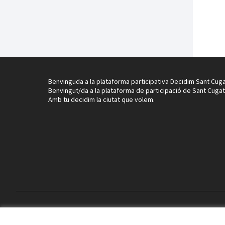
Benvinguda a la plataforma participativa Decidim Sant Cuga
Benvingut/da a la plataforma de participació de Sant Cugat
Amb tu decidim la ciutat que volem.
Termes i condicions d'ús
Configuració de les galetes