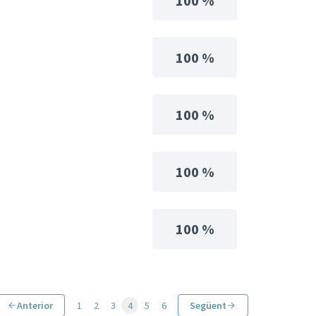
100 %
100 %
100 %
100 %
100 %
Anterior
1
2
3
4
5
6
Següent