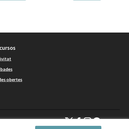
cursos
ivitat
obades
es obertes
Decidim Sant Cugat a X
Decidim Sant Cugat a Facebook
Decidim Sant Cugat a Inst
Decidim Sant Cugat a
(Enllaç extern)
(Enllaç extern)
(Enllaç extern)
(Enllaç extern)