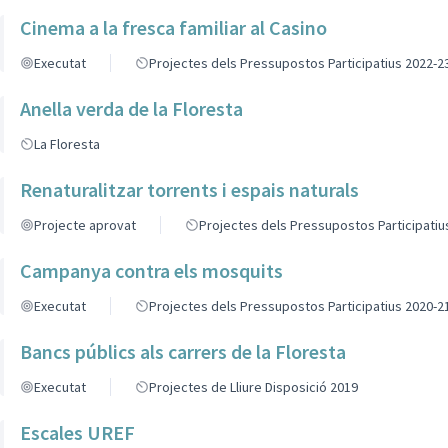
Cinema a la fresca familiar al Casino
Executat
Projectes dels Pressupostos Participatius 2022-2
Anella verda de la Floresta
La Floresta
Renaturalitzar torrents i espais naturals
Projecte aprovat
Projectes dels Pressupostos Participatiu
Campanya contra els mosquits
Executat
Projectes dels Pressupostos Participatius 2020-2
Bancs públics als carrers de la Floresta
Executat
Projectes de Lliure Disposició 2019
Escales UREF