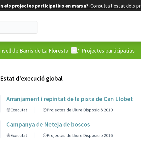
 els projectes participatius en marxa?
-
Consulta l'estat dels pr
'usuari
Menú d'usuari
nsell de Barris de La Floresta
/
Projectes participatius
Estat d'execució global
Arranjament i repintat de la pista de Can Llobet
Executat
Projectes de Lliure Disposició 2019
Campanya de Neteja de boscos
Executat
Projectes de Lliure Disposició 2016