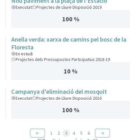
Nou paviment a la plaça de l'Estació
Executat
Projectes de Lliure Disposició 2019
100 %
Anella verda: xarxa de camins pel bosc de la
Floresta
En estudi
Projectes dels Pressupostos Participatius 2018-19
10 %
Campanya d'eliminació del mosquit
Executat
Projectes de Lliure Disposició 2016
100 %
1
2
3
4
5
6