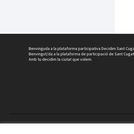
Benvinguda a la plataforma participativa Decidim Sant Cuga
Benvingut/da a la plataforma de participació de Sant Cugat
Amb tu decidim la ciutat que volem.
Termes i condicions d'ús
Configuració de les galetes