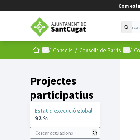
Com estan
Inici
Menú principal
Menú d
/
Consells
/
Consells de Barris
/
Co
Projectes
participatius
Estat d'execució global
92 %
Cercar actuacions