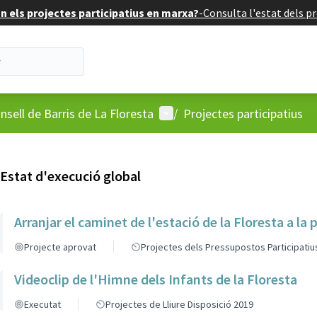
 els projectes participatius en marxa?
-
Consulta l'estat dels pr
'usuari
Menú d'usuari
nsell de Barris de La Floresta
/
Projectes participatius
Estat d'execució global
Arranjar el caminet de l'estació de la Floresta a la 
Projecte aprovat
Projectes dels Pressupostos Participatiu
Videoclip de l'Himne dels Infants de la Floresta
Executat
Projectes de Lliure Disposició 2019