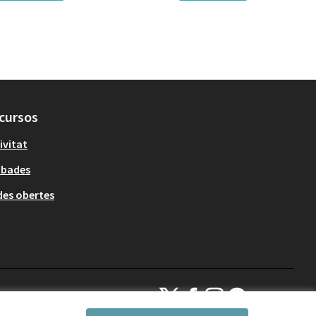
cursos
ivitat
obades
es obertes
Decidim Sant Cugat a X
Decidim Sant Cugat a Facebook
Decidim Sant Cugat a Inst
Decidim Sant Cugat a
(Enllaç extern)
(Enllaç extern)
(Enllaç extern)
(Enllaç extern)