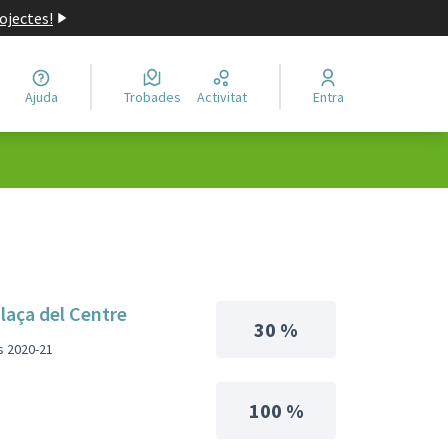
ojectes!
Ajuda
Trobades
Activitat
Entra
plaça del Centre
30 %
s 2020-21
100 %