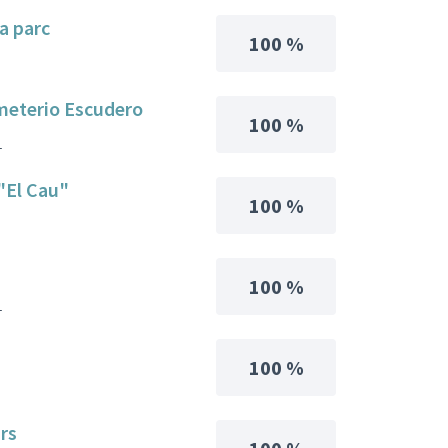
a parc
100 %
Emeterio Escudero
100 %
1
 "El Cau"
100 %
100 %
1
100 %
rs