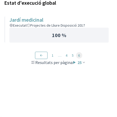
Estat d'execució global
Jardí medicinal
Executat
Projectes de Lliure Disposició 2017
100 %
1
…
4
5
6
Resultats per pàgina:
25