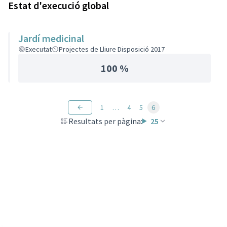
Estat d'execució global
Jardí medicinal
Executat
Projectes de Lliure Disposició 2017
100 %
1
…
4
5
6
Resultats per pàgina:
25