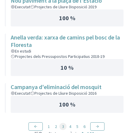
Nou paviment a la plaça de l'Estació
Executat
Projectes de Lliure Disposició 2019
100 %
Anella verda: xarxa de camins pel bosc de la
Floresta
En estudi
Projectes dels Pressupostos Participatius 2018-19
10 %
Campanya d'eliminació del mosquit
Executat
Projectes de Lliure Disposició 2016
100 %
1
2
3
4
5
6