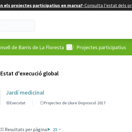
 els projectes participatius en marxa?
-
Consulta l'estat dels pr
'usuari
Menú d'usuari
nsell de Barris de La Floresta
/
Projectes participatius
Estat d'execució global
Jardí medicinal
Executat
Projectes de Lliure Disposició 2017
Resultats per pàgina:
25