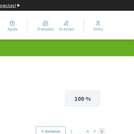
ojectes!
Ajuda
Trobades
Activitat
Entra
100 %
Anterior
1
…
4
5
6