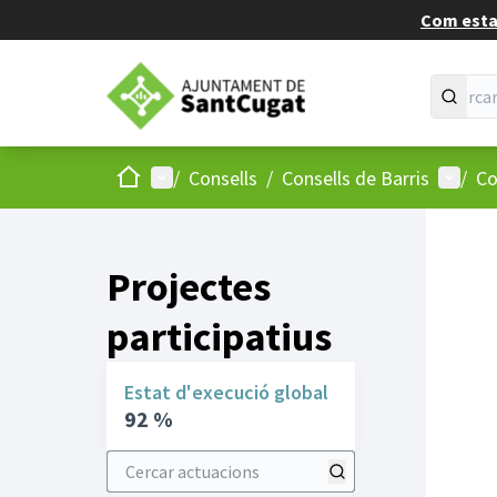
Com estan
Inici
Menú principal
Menú d
/
Consells
/
Consells de Barris
/
Co
Projectes
participatius
Estat d'execució global
92 %
Cercar actuacions