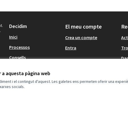
t.
Decidim
El meu compte
Re
.
Inici
Crea un compte
Act
Processos
Entra
Tr
Consells
Dad
Participació en
ir a aquesta pàgina web
normativa
ndiment i el contingut d'aquest. Les galetes ens permeten oferir una experièn
xarxes socials.