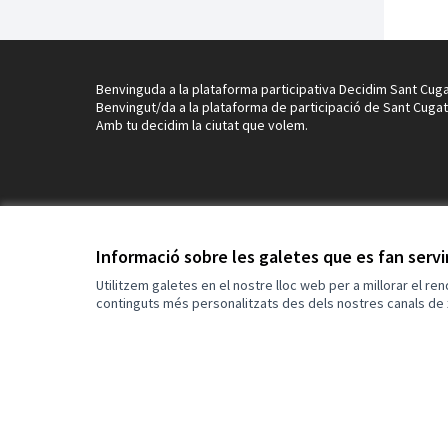
Benvinguda a la plataforma participativa Decidim Sant Cuga
Benvingut/da a la plataforma de participació de Sant Cugat
Amb tu decidim la ciutat que volem.
Informació sobre les galetes que es fan serv
Utilitzem galetes en el nostre lloc web per a millorar el re
continguts més personalitzats des dels nostres canals de 
Termes i condicions d'ús
Configuració de les galetes