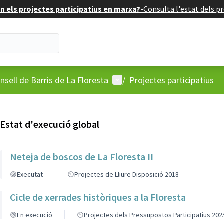
 els projectes participatius en marxa?
-
Consulta l'estat dels pr
'usuari
Menú d'usuari
nsell de Barris de La Floresta
/
Projectes participatius
Estat d'execució global
Neteja de boscos de La Floresta II
Executat
Projectes de Lliure Disposició 2018
Cicle de xerrades històriques a la Floresta
En execució
Projectes dels Pressupostos Participatius 202