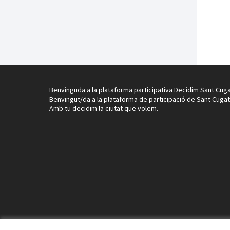
Benvinguda a la plataforma participativa Decidim Sant Cuga
Benvingut/da a la plataforma de participació de Sant Cugat
Amb tu decidim la ciutat que volem.
Termes i condicions d'ús
Configuració de les galetes