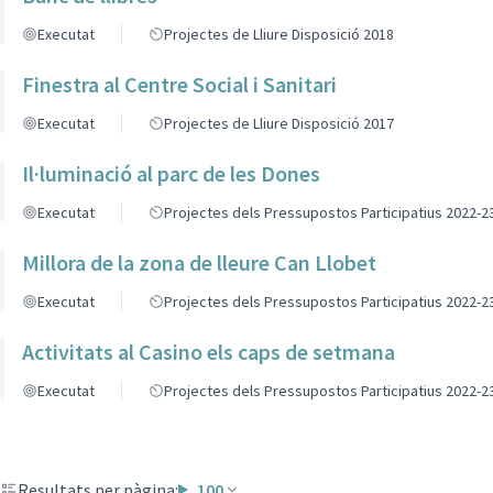
Executat
Projectes de Lliure Disposició 2018
Finestra al Centre Social i Sanitari
Executat
Projectes de Lliure Disposició 2017
Il·luminació al parc de les Dones
Executat
Projectes dels Pressupostos Participatius 2022-2
Millora de la zona de lleure Can Llobet
Executat
Projectes dels Pressupostos Participatius 2022-2
Activitats al Casino els caps de setmana
Executat
Projectes dels Pressupostos Participatius 2022-2
Resultats per pàgina:
100