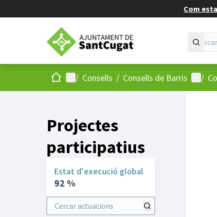
Com estan
Inici
Menú principal
Menú d
/
Consells
/
Consells de Barris
/
Co
Projectes
participatius
Estat d'execució global
92 %
Cercar actuacions