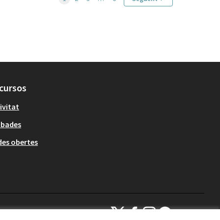
cursos
ivitat
obades
es obertes
Decidim Sant Cugat a X
Decidim Sant Cugat a Facebook
Decidim Sant Cugat a Inst
Decidim Sant Cugat a