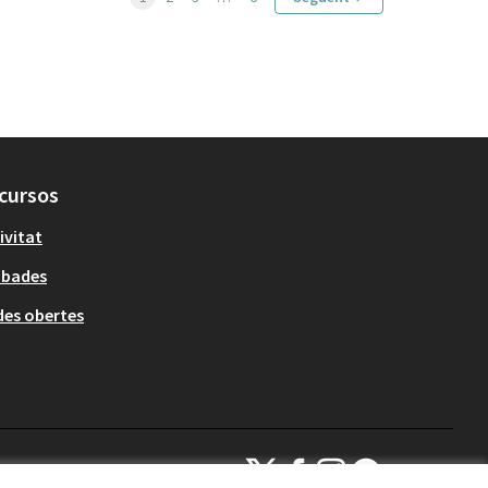
cursos
ivitat
obades
es obertes
Decidim Sant Cugat a X
Decidim Sant Cugat a Facebook
Decidim Sant Cugat a Inst
Decidim Sant Cugat a