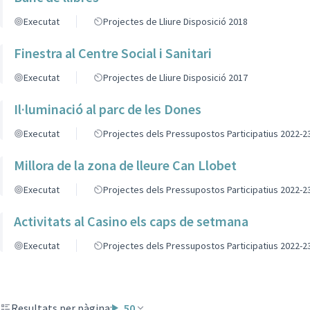
Executat
Projectes de Lliure Disposició 2018
Finestra al Centre Social i Sanitari
Executat
Projectes de Lliure Disposició 2017
Il·luminació al parc de les Dones
Executat
Projectes dels Pressupostos Participatius 2022-2
Millora de la zona de lleure Can Llobet
Executat
Projectes dels Pressupostos Participatius 2022-2
Activitats al Casino els caps de setmana
Executat
Projectes dels Pressupostos Participatius 2022-2
Resultats per pàgina:
50