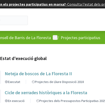
 els projectes participatius en marxa?
-
Consulta l'estat dels pr
'usuari
Menú d'usuari
nsell de Barris de La Floresta
/
Projectes participatius
Estat d'execució global
Neteja de boscos de La Floresta II
Executat
Projectes de Lliure Disposició 2018
Cicle de xerrades històriques a la Floresta
En execució
Projectes dels Pressupostos Participatius 202