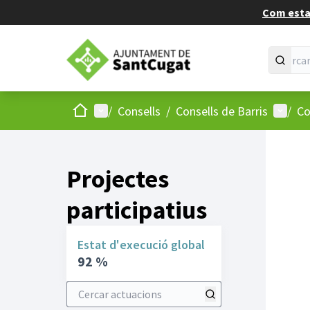
Com estan
Inici
Menú principal
Menú d
/
Consells
/
Consells de Barris
/
Co
Projectes
participatius
Estat d'execució global
92 %
Cercar actuacions