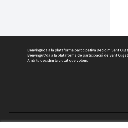
Benvinguda a la plataforma participativa Decidim Sant Cuga
Benvingut/da a la plataforma de participació de Sant Cugat
Amb tu decidim la ciutat que volem.
Termes i condicions d'ús
Configuració de les galetes