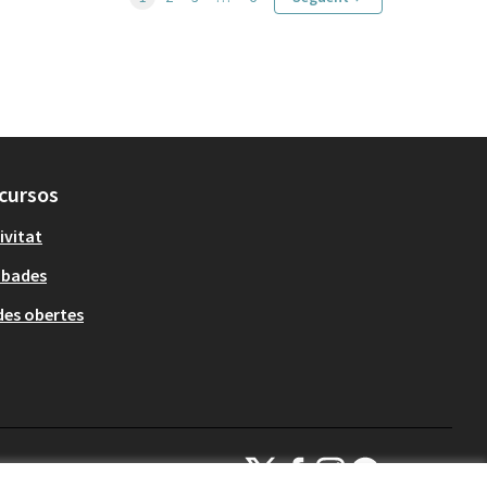
cursos
ivitat
obades
es obertes
Decidim Sant Cugat a X
Decidim Sant Cugat a Facebook
Decidim Sant Cugat a Inst
Decidim Sant Cugat a