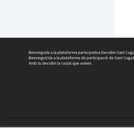
Benvinguda a la plataforma participativa Decidim Sant Cuga
Benvingut/da a la plataforma de participació de Sant Cugat
Amb tu decidim la ciutat que volem.
Termes i condicions d'ús
Configuració de les galetes