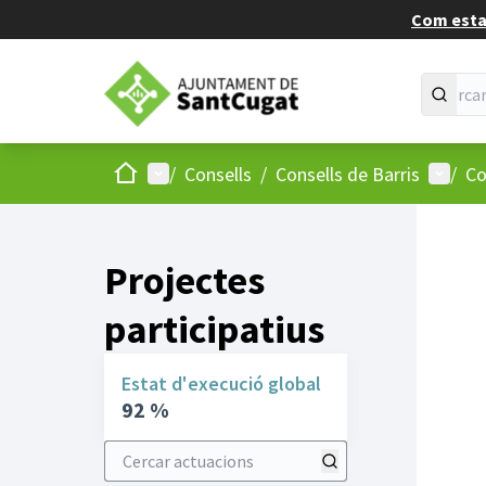
Com estan
Inici
Menú principal
Menú d
/
Consells
/
Consells de Barris
/
Co
Projectes
participatius
Estat d'execució global
92 %
Cercar actuacions