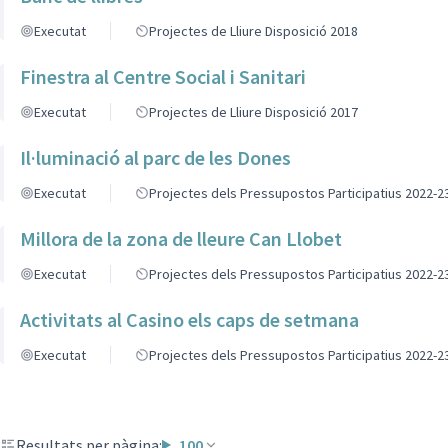
Executat
Projectes de Lliure Disposició 2018
Finestra al Centre Social i Sanitari
Executat
Projectes de Lliure Disposició 2017
Il·luminació al parc de les Dones
Executat
Projectes dels Pressupostos Participatius 2022-2
Millora de la zona de lleure Can Llobet
Executat
Projectes dels Pressupostos Participatius 2022-2
Activitats al Casino els caps de setmana
Executat
Projectes dels Pressupostos Participatius 2022-2
Resultats per pàgina:
100