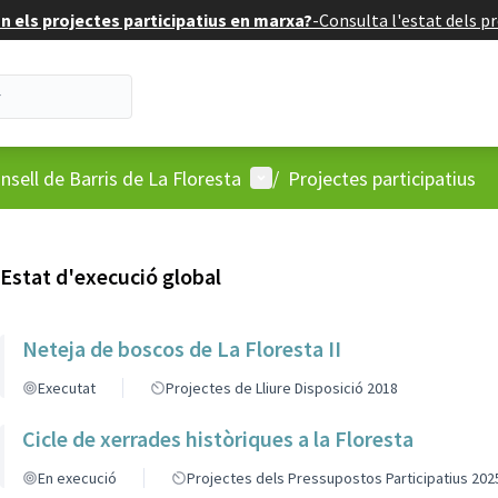
 els projectes participatius en marxa?
-
Consulta l'estat dels pr
'usuari
Menú d'usuari
nsell de Barris de La Floresta
/
Projectes participatius
Estat d'execució global
Neteja de boscos de La Floresta II
Executat
Projectes de Lliure Disposició 2018
Cicle de xerrades històriques a la Floresta
En execució
Projectes dels Pressupostos Participatius 202