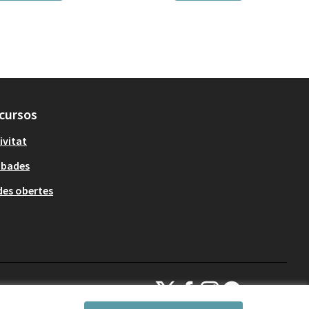
cursos
ivitat
obades
es obertes
Decidim Sant Cugat a X
Decidim Sant Cugat a Facebook
Decidim Sant Cugat a Inst
Decidim Sant Cugat a
(Enllaç extern)
(Enllaç extern)
(Enllaç extern)
(Enllaç extern)