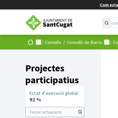
Com estan
Inici
Menú principal
Menú d
/
Consells
/
Consells de Barris
/
Co
Projectes
participatius
Estat d'execució global
92 %
Cercar actuacions