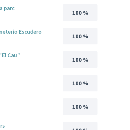
a parc
100 %
Emeterio Escudero
100 %
1
 "El Cau"
100 %
100 %
1
100 %
rs