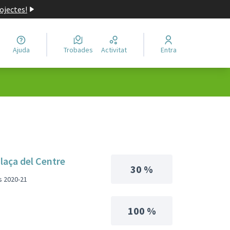
ojectes!
Ajuda
Trobades
Activitat
Entra
plaça del Centre
30 %
s 2020-21
100 %