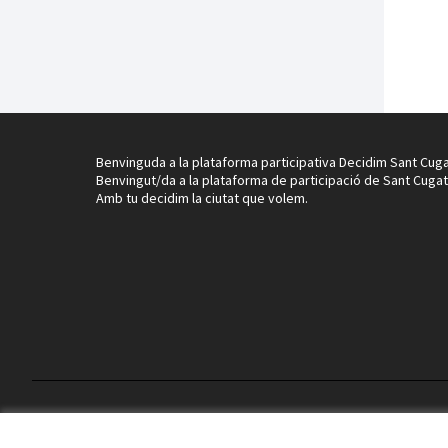
Benvinguda a la plataforma participativa Decidim Sant Cuga
Benvingut/da a la plataforma de participació de Sant Cugat
Amb tu decidim la ciutat que volem.
Termes i condicions d'ús
Configuració de les galetes