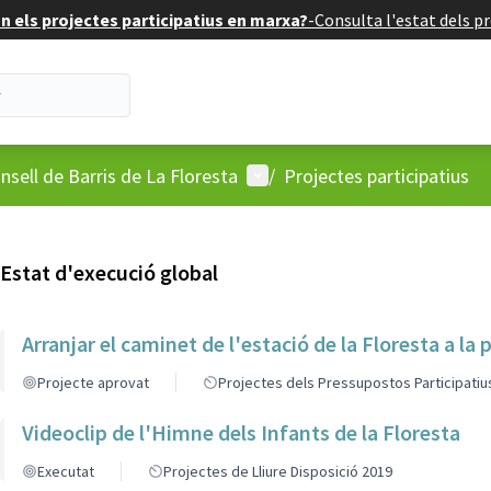
 els projectes participatius en marxa?
-
Consulta l'estat dels pr
'usuari
Menú d'usuari
nsell de Barris de La Floresta
/
Projectes participatius
Estat d'execució global
Arranjar el caminet de l'estació de la Floresta a la 
Projecte aprovat
Projectes dels Pressupostos Participatiu
Videoclip de l'Himne dels Infants de la Floresta
Executat
Projectes de Lliure Disposició 2019