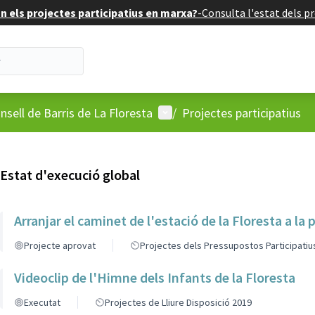
 els projectes participatius en marxa?
-
Consulta l'estat dels pr
'usuari
Menú d'usuari
nsell de Barris de La Floresta
/
Projectes participatius
Estat d'execució global
Arranjar el caminet de l'estació de la Floresta a la 
Projecte aprovat
Projectes dels Pressupostos Participatiu
Videoclip de l'Himne dels Infants de la Floresta
Executat
Projectes de Lliure Disposició 2019