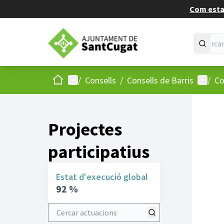
Com estan
Inici
Menú principal
Menú d
/
Consells
/
Consells de Barris
/
Co
Projectes
participatius
Estat d'execució global
92 %
Cercar actuacions