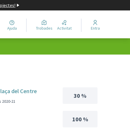
ojectes!
Ajuda
Trobades
Activitat
Entra
plaça del Centre
30 %
s 2020-21
100 %