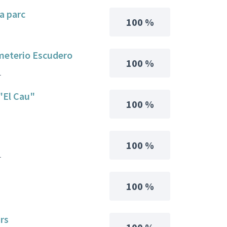
a parc
100 %
Emeterio Escudero
100 %
1
 "El Cau"
100 %
100 %
1
100 %
rs