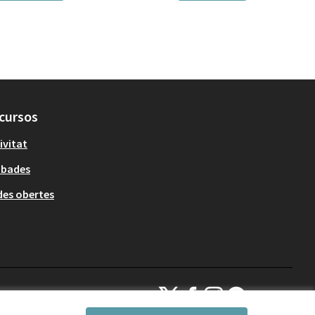
cursos
ivitat
obades
es obertes
Decidim Sant Cugat a X
Decidim Sant Cugat a Facebook
Decidim Sant Cugat a Inst
Decidim Sant Cugat a
(Enllaç extern)
(Enllaç extern)
(Enllaç extern)
(Enllaç extern)