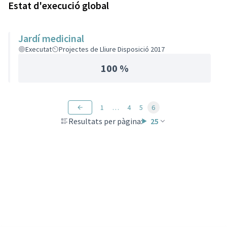
Estat d'execució global
Jardí medicinal
Executat
Projectes de Lliure Disposició 2017
100 %
1
…
4
5
6
Resultats per pàgina:
25