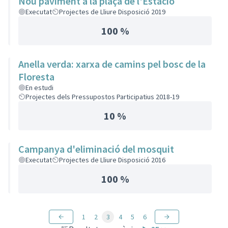
Nou paviment a la plaça de l'Estació
Executat
Projectes de Lliure Disposició 2019
100 %
Anella verda: xarxa de camins pel bosc de la
Floresta
En estudi
Projectes dels Pressupostos Participatius 2018-19
10 %
Campanya d'eliminació del mosquit
Executat
Projectes de Lliure Disposició 2016
100 %
1
2
3
4
5
6