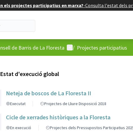
 els projectes participatius en marxa?
-
Consulta l'estat dels pr
'usuari
Menú d'usuari
nsell de Barris de La Floresta
/
Projectes participatius
Estat d'execució global
Neteja de boscos de La Floresta II
Executat
Projectes de Lliure Disposició 2018
Cicle de xerrades històriques a la Floresta
En execució
Projectes dels Pressupostos Participatius 202