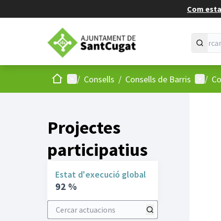
Com estan
Inici
Menú principal
Menú d
/
Consells
/
Consells de Barris
/
Co
Projectes
participatius
Estat d'execució global
92 %
Cercar actuacions