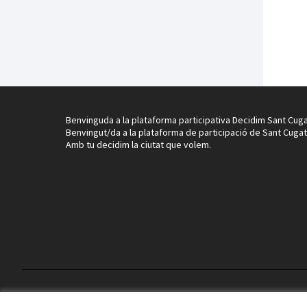
Benvinguda a la plataforma participativa Decidim Sant Cuga
Benvingut/da a la plataforma de participació de Sant Cugat
Amb tu decidim la ciutat que volem.
Termes i condicions d'ús
Configuració de les galetes