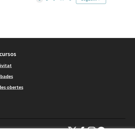
cursos
ivitat
obades
es obertes
Decidim Sant Cugat a X
Decidim Sant Cugat a Facebook
Decidim Sant Cugat a Inst
Decidim Sant Cugat a